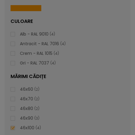
piesă personalizabilă care să se alinieze impecabil cu
preferințele și stilul dvs. unic.
Reset All Filters
CULOARE
lei
De la
1.016,81
Alb - RAL 9010
4
Antracit - RAL 7016
4
Crem - RAL 1015
4
Gri - RAL 7037
4
MĂRIMI CĂDIȚE
46x60
2
46x70
2
46x80
2
46x90
3
46x100
4