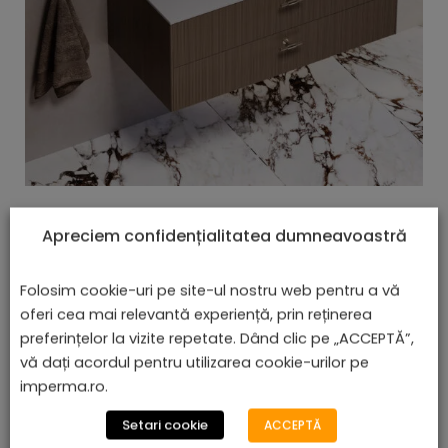
Lavoar Încorporat - Benirom
Apreciem confidențialitatea dumneavoastră
lei
De la
610,08
Folosim cookie-uri pe site-ul nostru web pentru a vă
oferi cea mai relevantă experiență, prin reținerea
preferințelor la vizite repetate. Dând clic pe „ACCEPTĂ”,
vă dați acordul pentru utilizarea cookie-urilor pe
Afișez toate cele 4 rezultate
imperma.ro.
Setari cookie
ACCEPTĂ