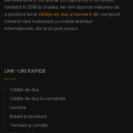
IMPERMA este o companie cu capital 100% românesc,
fondată în 2018 la Oradea. Ne-am asumat misiunea de
a produce local
cădițe de duș
și
lavoare
din compozit
mineral care rivalizează cu marile branduri
internaționale, dar la un preț corect.
LINK-URI RAPIDE
Cădițe de duș
Cădițe de duș la comandă
Lavoare
Baterii și accesorii
Lavoar Cu Bordură - Vitoria
Termeni și condiții