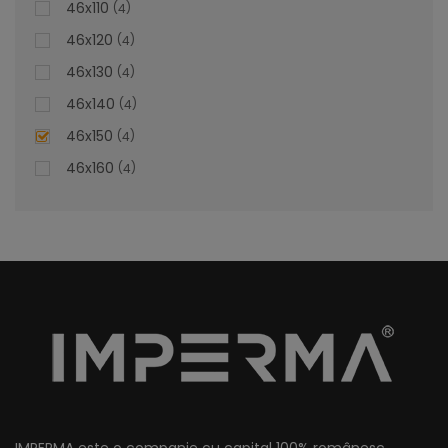
46x110
4
46x120
4
46x130
4
Lavoar Suspendat - Bianca
46x140
4
46x150
4
Lavoar Suspendat Bianca – Estetica și Funcționalitate
46x160
4
Personalizată
Adăugați o notă de rafinament și confort în baia
dumneavoastră cu lavoarul încorporat Bianca, un element
de design personalizabil ce îmbină eleganța cu utilitatea.
Transformați fiecare dimineață într-o experiență plăcută,
beneficiind de calitatea premium a materialelor și de
finisajele impecabile ale acestui produs.
lei
De la
1.320,84