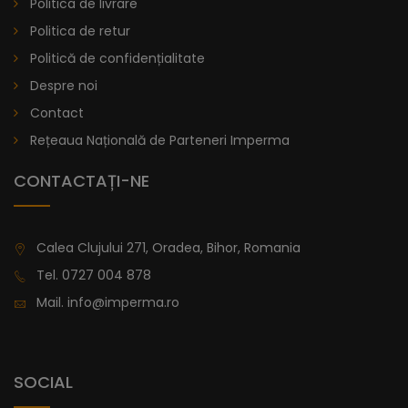
Politica de livrare
lei
De la
914,11
Politica de retur
Politică de confidențialitate
Despre noi
Contact
Rețeaua Națională de Parteneri Imperma
CONTACTAȚI-NE
Calea Clujului 271, Oradea, Bihor, Romania
Tel.
0727 004 878
Mail.
info@imperma.ro
SOCIAL