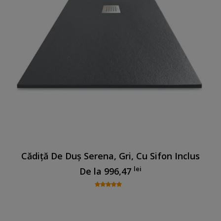
Cădiță De Duș Serena, Gri, Cu Sifon Inclus
lei
De la
996,47