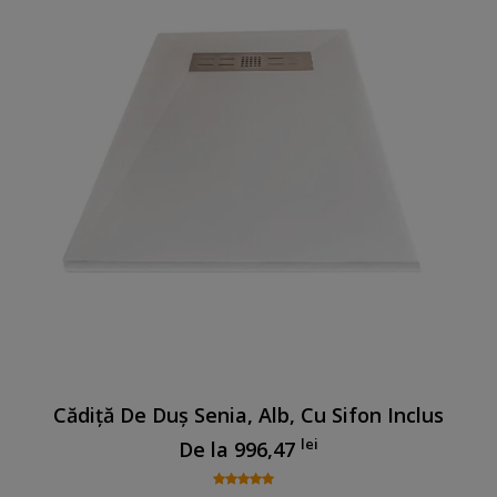
Cădiță De Duș Senia, Alb, Cu Sifon Inclus
lei
De la
996,47