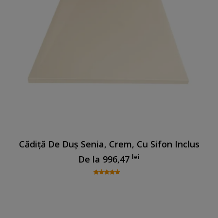
Cădiță De Duș Senia, Crem, Cu Sifon Inclus
lei
De la
996,47