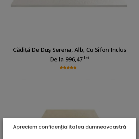
Cădiță De Duș Serena, Alb, Cu Sifon Inclus
lei
De la
996,47
Apreciem confidențialitatea dumneavoastră