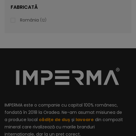
lei
De la
996,47
FABRICATĂ
România
12
IMPERMA este o companie cu capital 100% românesc,
fondată în 2018 la Oradea. Ne-am asumat misiunea de
a produce local
cădițe de duș
și
lavoare
din compozit
mineral care rivalizează cu marile branduri
internaționale, dar la un preț corect.