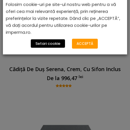
Folosim cookie-uri pe site-ul nostru web pentru a vă
oferi cea mai relevantă experiență, prin reținerea
preferințelor la vizite repetate. Dând clic pe „ACCEPTĂ”,
vă dați acordul pentru utilizarea cookie-urilor pe
imperma.ro.
Setari cookie
ACCEPTĂ
Cădiță De Duș Serena, Crem, Cu Sifon Inclus
lei
De la
996,47