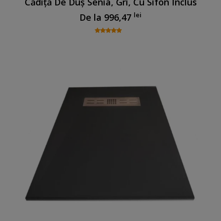
Cădiță De Duș Senia, Gri, Cu Sifon Inclus
lei
De la
996,47