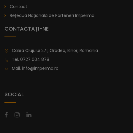
lei
De la
Contact
996,47
Rețeaua Națională de Parteneri Imperma
CONTACTAȚI-NE
Calea Clujului 271, Oradea, Bihor, Romania
Tel.
0727 004 878
Mail.
info@imperma.ro
SOCIAL