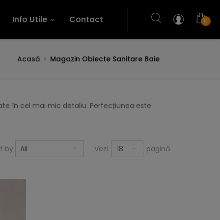
Info Utile
Contact
0
Acasă
Magazin Obiecte Sanitare Baie
te în cel mai mic detaliu. Perfecțiunea este
18
rt by
All
Vezi
pagină