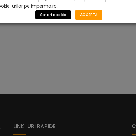
okie-urilor pe imperma.ro.
Setari cookie
ACCEPTĂ
De la
610,08
lei
LINK-URI RAPIDE
C