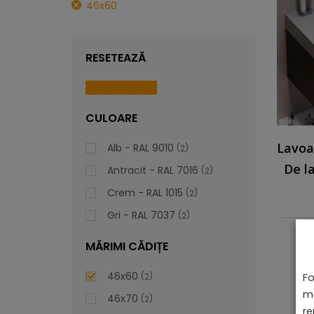
46x60
RESETEAZĂ
Reset All Filters
CULOARE
Lavoar
Alb - RAL 9010
2
De l
Antracit - RAL 7016
2
Crem - RAL 1015
2
Gri - RAL 7037
2
MĂRIMI CĂDIȚE
46x60
Fo
2
ma
46x70
2
re