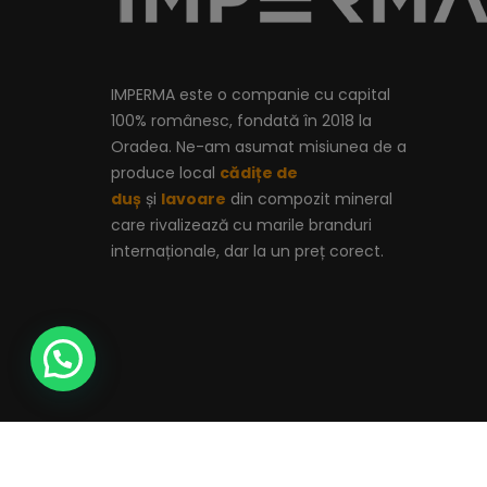
IMPERMA este o companie cu capital
100% românesc, fondată în 2018 la
Oradea. Ne-am asumat misiunea de a
produce local
cădițe de
duș
și
lavoare
din compozit mineral
care rivalizează cu marile branduri
internaționale, dar la un preț corect.
Copyright