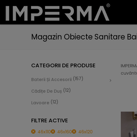
Magazin Obiecte Sanitare Ba
CATEGORII DE PRODUSE
IMPERMA
cuvântu
(157)
Baterii Și Accesorii
(12)
Cădițe De Duș
(12)
Lavoare
FILTRE ACTIVE
46x110
46x160
46x120