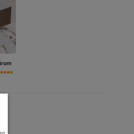
nirom
tate
rea