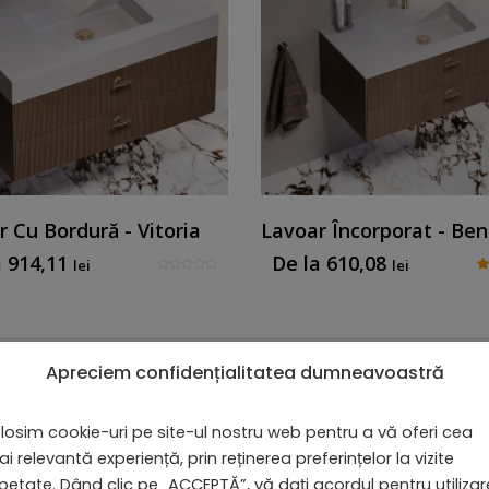
 Cu Bordură - Vitoria
Lavoar Încorporat - Be
a
914,11
De la
610,08
lei
lei
Lavoar Cu Bordură - Vitoria
Apreciem confidențialitatea dumneavoastră
Afișez toate cele 2 rezul
De la
914,11
lei
losim cookie-uri pe site-ul nostru web pentru a vă oferi cea
i relevantă experiență, prin reținerea preferințelor la vizite
Lavoar Încorporat - Benirom
petate. Dând clic pe „ACCEPTĂ”, vă dați acordul pentru utiliza