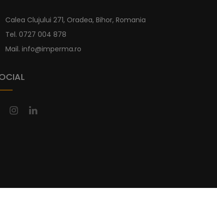
Calea Clujului 271, Oradea, Bihor, Romania
Tel.
0727 004 878
Mail.
info@imperma.ro
OCIAL
 Rezervate.