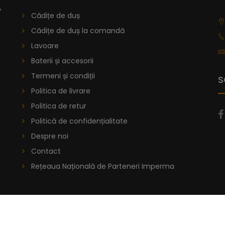
Cădițe de duș
Cădițe de duș la comandă
Lavoare
Baterii și accesorii
Termeni și condiții
S
Politica de livrare
Politica de retur
Politică de confidențialitate
Despre noi
Contact
Rețeaua Națională de Parteneri Imperma
 © 2026 IMPERMA | Creat De
Comanici Bogdan
. Toate Drepturile