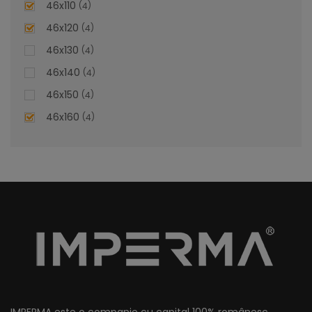
46x110
4
46x120
4
46x130
4
Lavoar Suspendat - Bianca
46x140
4
46x150
4
Lavoar Suspendat Bianca – Estetica și Funcționalitate
46x160
4
Personalizată
Adăugați o notă de rafinament și confort în baia
dumneavoastră cu lavoarul încorporat Bianca, un element
de design personalizabil ce îmbină eleganța cu utilitatea.
Transformați fiecare dimineață într-o experiență plăcută,
beneficiind de calitatea premium a materialelor și de
finisajele impecabile ale acestui produs.
lei
De la
1.320,84