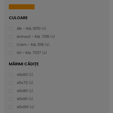
piesă personalizabilă care să se alinieze impecabil cu
preferințele și stilul dvs. unic.
Reset All Filters
CULOARE
lei
De la
1.016,81
Alb - RAL 9010
4
Antracit - RAL 7016
4
Crem - RAL 1015
4
Gri - RAL 7037
4
MĂRIMI CĂDIȚE
46x60
2
46x70
2
46x80
2
46x90
3
46x100
4