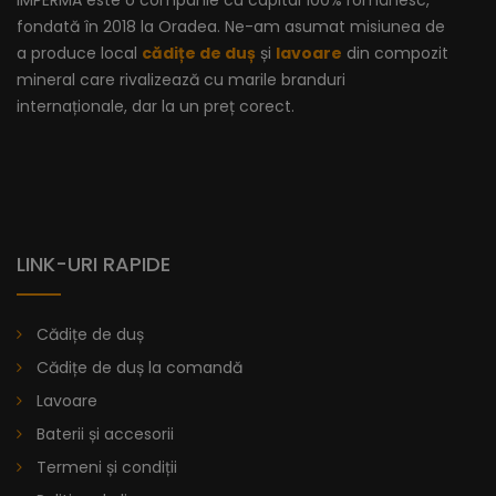
IMPERMA este o companie cu capital 100% românesc,
fondată în 2018 la Oradea. Ne-am asumat misiunea de
a produce local
cădițe de duș
și
lavoare
din compozit
mineral care rivalizează cu marile branduri
internaționale, dar la un preț corect.
LINK-URI RAPIDE
Cădițe de duș
Cădițe de duș la comandă
Lavoare
Baterii și accesorii
Lavoar Cu Bordură - Vitoria
Termeni și condiții