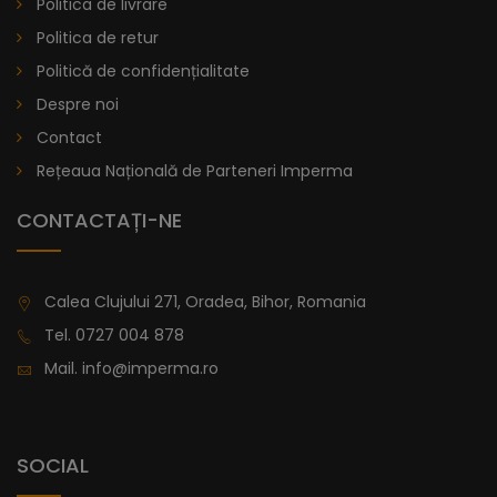
Politica de livrare
lei
De la
914,11
Politica de retur
Politică de confidențialitate
Despre noi
Contact
Rețeaua Națională de Parteneri Imperma
CONTACTAȚI-NE
Calea Clujului 271, Oradea, Bihor, Romania
Tel.
0727 004 878
Mail.
info@imperma.ro
SOCIAL