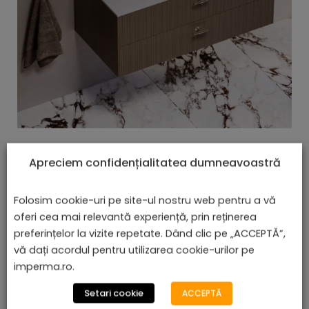
Lavoar Încorporat - Benirom
Apreciem confidențialitatea dumneavoastră
lei
De la
610,08
Folosim cookie-uri pe site-ul nostru web pentru a vă
oferi cea mai relevantă experiență, prin reținerea
preferințelor la vizite repetate. Dând clic pe „ACCEPTĂ”,
vă dați acordul pentru utilizarea cookie-urilor pe
Afișez toate cele 4 rezultate
imperma.ro.
Setari cookie
ACCEPTĂ