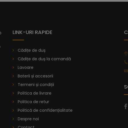
Vă prezentăm cădița de duș Dalia, ca
Senia, având o textură netedă, care 
oferă aderență maximă.
Colecția de
compus de rășină amestecat cu marmură
LINK-URI RAPIDE
C
Acest înveliș este utilizat de nave pent
în matriță prin turnare, oferind fiecăre
Cădițe de duș
3.
Cădițe de duș la comandă
Poți alege din peste 40 de variații d
Lavoare
găsești dimensiunea dorită, poți sol
Baterii și accesorii
de duș la comandă
.
Termeni și condiții
S
De la
996,47
lei
Politica de livrare
Politica de retur
Cădiță De Duș Dalia, Antracit, C
Politică de confidențialitate
Despre noi
Contact