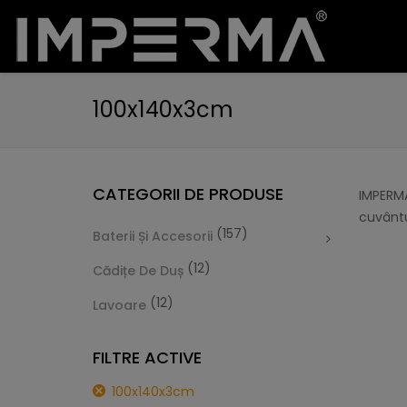
100x140x3cm
CATEGORII DE PRODUSE
IMPERMA
cuvântu
(157)
Baterii Și Accesorii
(12)
Cădițe De Duș
(12)
Lavoare
FILTRE ACTIVE
100x140x3cm