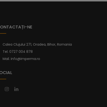
re este foarte diferită de modelul Serena și
datorită materialului din care este fabricată,
cădițe duș
Imperma este realizată dintr-un
 minerală și acoperit cu un strat de gel-coat.
ONTACTAȚI-NE
ru a le proteja de apa de mare. Fabricarea se face
i cădițe de duș o suprafață antiderapantă de gradul
Calea Clujului 271, Oradea, Bihor, Romania
Tel.
0727 004 878
e dimensiuni standard mai jos. Iar dacă nu
icita una personalizată pe pagina de
Cădițe
Mail.
info@imperma.ro
OCIAL
u Sifon Inclus