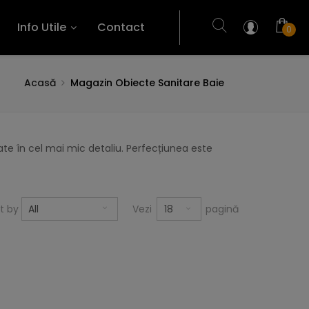
Info Utile
Contact
0
Acasă
Magazin Obiecte Sanitare Baie
te în cel mai mic detaliu. Perfecțiunea este
18
rt by
All
Vezi
pagină