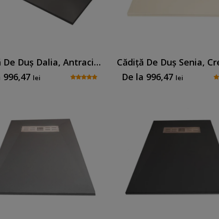
Cădiță De Duș Dalia, Antracit, Cu Sifon Inclus
a
996,47
De la
996,47
lei
lei