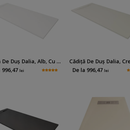
Cădiță De Duș Dalia, Alb, Cu Sifon Inclus
a
996,47
De la
996,47
lei
lei