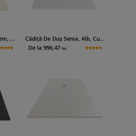
Cădiță De Duș Senia, Crem, Cu Sifon Inclus
Cădiță De Duș Senia, Alb, Cu Sifon Inclus
De la
996,47
lei