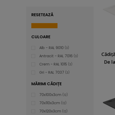
RESETEAZĂ
Reset All Filters
CULOARE
Alb - RAL 9010
3
Antracit - RAL 7016
3
De l
Crem - RAL 1015
3
Gri - RAL 7037
3
MĂRIMI CĂDIȚE
70x100x3cm
12
70x110x3cm
12
70x120x3cm
12