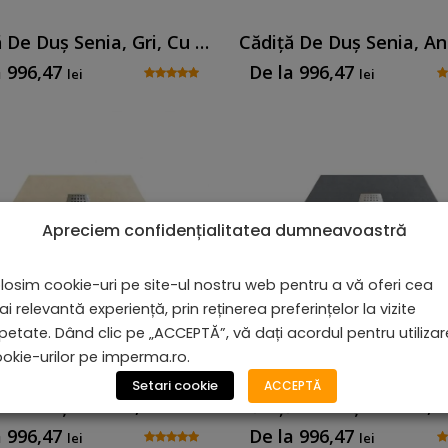
Cădiță De Duș Senia, Gri, Cu Sifon Inclus
a
996,47
De la
996,47
lei
lei
Apreciem confidențialitatea dumneavoastră
losim cookie-uri pe site-ul nostru web pentru a vă oferi cea
i relevantă experiență, prin reținerea preferințelor la vizite
petate. Dând clic pe „ACCEPTĂ”, vă dați acordul pentru utiliza
okie-urilor pe imperma.ro.
Setari cookie
ACCEPTĂ
Cădiță De Duș Serena, Crem, Cu Sifon Inclus
a
996,47
De la
996,47
lei
lei