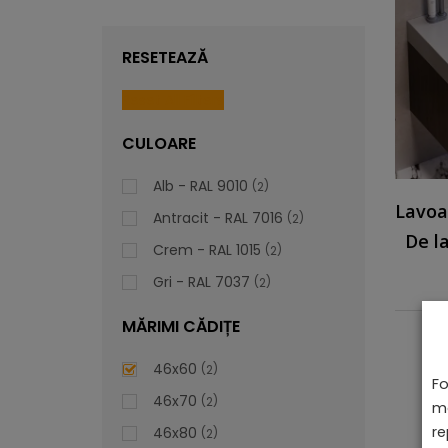
RESETEAZĂ
Reset All Filters
CULOARE
Alb - RAL 9010
2
Lavoar
Antracit - RAL 7016
2
De l
Crem - RAL 1015
2
Gri - RAL 7037
2
MĂRIMI CĂDIȚE
46x60
2
Fo
46x70
2
ma
re
46x80
2