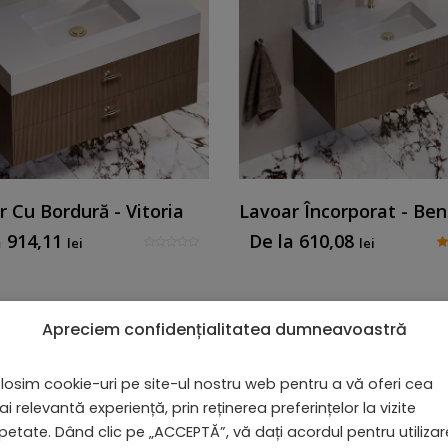
 Cu Bordură - Vitoria
Lavoar Încorporat - Be
a
914,11
De la
610,08
lei
lei
Lavoar Cu Bordură - Vitoria
Apreciem confidențialitatea dumneavoastră
Afișez toate cele 2 rezul
De la
914,11
lei
losim cookie-uri pe site-ul nostru web pentru a vă oferi cea
i relevantă experiență, prin reținerea preferințelor la vizite
petate. Dând clic pe „ACCEPTĂ”, vă dați acordul pentru utiliza
Lavoar Încorporat - Benirom