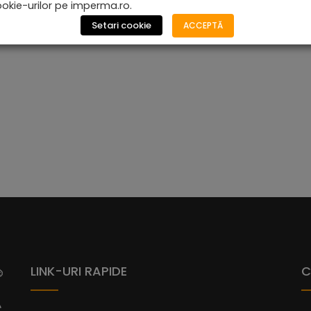
okie-urilor pe imperma.ro.
Setari cookie
ACCEPTĂ
De la
610,08
lei
LINK-URI RAPIDE
C