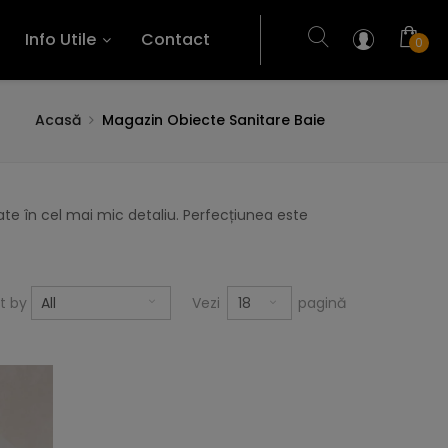
Info Utile
Contact
0
Acasă
Magazin Obiecte Sanitare Baie
te în cel mai mic detaliu. Perfecțiunea este
18
rt by
All
Vezi
pagină