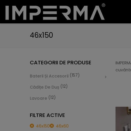
46x150
CATEGORII DE PRODUSE
IMPERMA
cuvântu
(157)
Baterii Și Accesorii
(12)
Cădițe De Duș
(12)
Lavoare
FILTRE ACTIVE
46x150
46x60