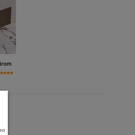
nirom
tate
rea