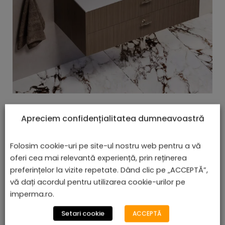
Lavoar Încorporat - Benirom
Apreciem confidențialitatea dumneavoastră
lei
De la
610,08
Folosim cookie-uri pe site-ul nostru web pentru a vă
oferi cea mai relevantă experiență, prin reținerea
preferințelor la vizite repetate. Dând clic pe „ACCEPTĂ”,
vă dați acordul pentru utilizarea cookie-urilor pe
Afișez toate cele 4 rezultate
imperma.ro.
Setari cookie
ACCEPTĂ