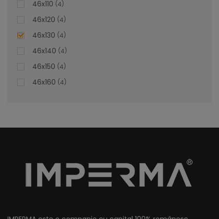
46x110
4
46x120
4
46x130
4
Lavoar Suspendat - Bianca
46x140
4
46x150
4
Lavoar Suspendat Bianca – Estetica și Funcționalitate
46x160
4
Personalizată
Adăugați o notă de rafinament și confort în baia
dumneavoastră cu lavoarul încorporat Bianca, un element
de design personalizabil ce îmbină eleganța cu utilitatea.
Transformați fiecare dimineață într-o experiență plăcută,
beneficiind de calitatea premium a materialelor și de
finisajele impecabile ale acestui produs.
lei
De la
1.320,84