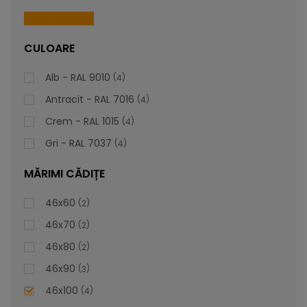
piesă personalizabilă care să se alinieze impecabil cu
preferințele și stilul dvs. unic.
Reset All Filters
CULOARE
lei
De la
1.016,81
Alb - RAL 9010
4
Antracit - RAL 7016
4
Crem - RAL 1015
4
Gri - RAL 7037
4
MĂRIMI CĂDIȚE
46x60
2
46x70
2
46x80
2
46x90
3
46x100
4