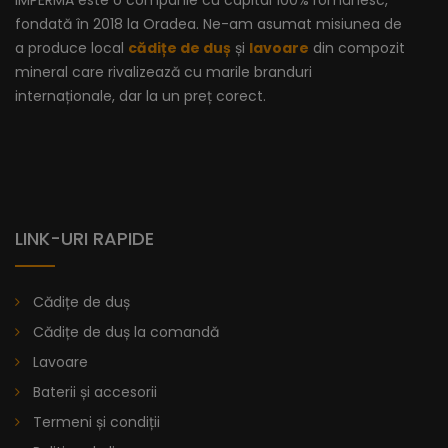
IMPERMA este o companie cu capital 100% românesc,
fondată în 2018 la Oradea. Ne-am asumat misiunea de
a produce local
cădițe de duș
și
lavoare
din compozit
mineral care rivalizează cu marile branduri
internaționale, dar la un preț corect.
LINK-URI RAPIDE
Cădițe de duș
Cădițe de duș la comandă
Lavoare
Baterii și accesorii
Lavoar Cu Bordură - Vitoria
Termeni și condiții