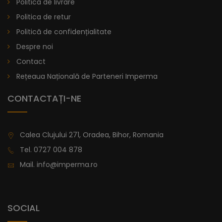
Politica de livrare
lei
De la
914,11
Politica de retur
Politică de confidențialitate
Despre noi
Contact
Rețeaua Națională de Parteneri Imperma
CONTACTAȚI-NE
Calea Clujului 271, Oradea, Bihor, Romania
Tel.
0727 004 878
Mail.
info@imperma.ro
SOCIAL