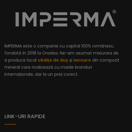
beneficiind de calitatea premium a materialelor și de
finisajele impecabile ale acestui produs.
lei
De la
1.320,84
IMPERMA este o companie cu capital 100% românesc,
fondată în 2018 la Oradea. Ne-am asumat misiunea de
a produce local
cădițe de duș
și
lavoare
din compozit
mineral care rivalizează cu marile branduri
internaționale, dar la un preț corect.
LINK-URI RAPIDE