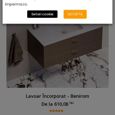
imperma.ro.
Setari cookie
ACCEPTĂ
Lavoar Încorporat - Benirom
lei
De la
610,08