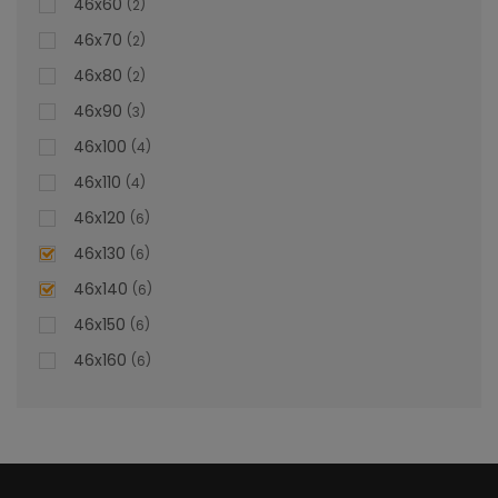
46x60
2
46x70
2
46x80
2
46x90
3
46x100
4
46x110
4
46x120
6
46x130
6
Lavoar Suspendat - Bianca
46x140
6
46x150
6
Lavoar Suspendat Bianca – Estetica și Funcționalitate
46x160
6
Personalizată
Adăugați o notă de rafinament și confort în baia
dumneavoastră cu lavoarul încorporat Bianca, un element
de design personalizabil ce îmbină eleganța cu utilitatea.
Transformați fiecare dimineață într-o experiență plăcută,