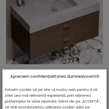
Lavoar Cu Bordură - Vitoria
Apreciem confidențialitatea dumneavoastră
lei
De la
914,11
Folosim cookie-uri pe site-ul nostru web pentru a vă
oferi cea mai relevantă experiență, prin reținerea
preferințelor la vizite repetate. Dând clic pe „ACCEPTĂ”,
vă dați acordul pentru utilizarea cookie-urilor pe