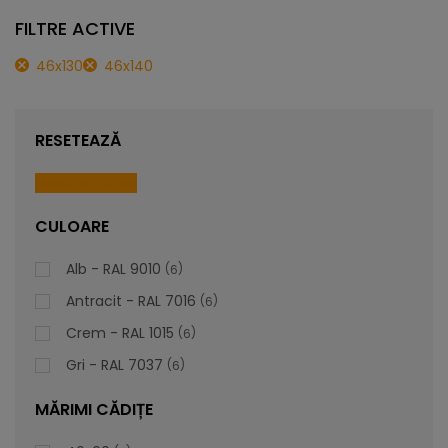
FILTRE ACTIVE
Lavoar Încorporat Romana – Design Contemporan și
46x130
46x140
Versatilitatea Personalizată
Descoperiți intersecția dintre eleganță și funcționalitate în
designul lavoarului încorporat Romana. Optați pentru o
RESETEAZĂ
piesă personalizabilă care să se alinieze impecabil cu
preferințele și stilul dvs. unic.
Reset All Filters
CULOARE
lei
De la
1.016,81
Alb - RAL 9010
6
Antracit - RAL 7016
6
Crem - RAL 1015
6
Gri - RAL 7037
6
MĂRIMI CĂDIȚE