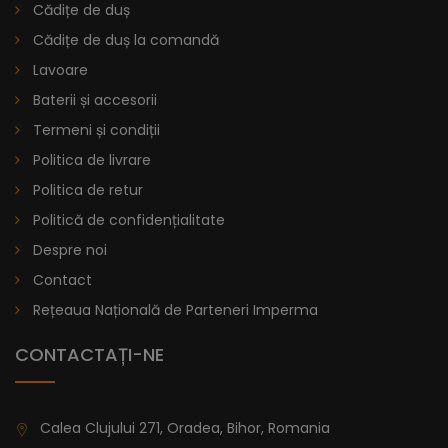
Cădițe de duș
Cădițe de duș la comandă
Lavoare
Baterii și accesorii
Lavoar Dublu Încastrat - Aura
Termeni și condiții
Politica de livrare
Lavoar Dublu Încastrat Aura – Design Contemporan și
Politica de retur
Versatilitatea Personalizată
Politică de confidențialitate
Inovația se întâlnește cu stilul în lavoarul dublu încastrat
Despre noi
Aura, conceput pentru a adăuga o notă de rafinament la
Contact
baia dvs. Acesta combină perfect estetica cu o
Rețeaua Națională de Parteneri Imperma
funcționalitate fără precedent, făcând diminețile
aglomerate mai ușoare și mai plăcute cu spațiul său dublu
CONTACTAȚI-NE
optimizat.
lei
De la
1.321,85
Calea Clujului 271, Oradea, Bihor, Romania