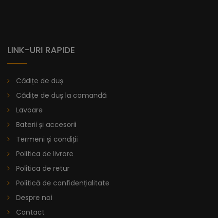
LINK-URI RAPIDE
Cădițe de duș
Cădițe de duș la comandă
Lavoare
Lavoar Încastrat - Romana
Baterii și accesorii
Termeni și condiții
Politica de livrare
Lavoar Încorporat Romana – Design Contemporan și
Versatilitatea Personalizată
Politica de retur
Politică de confidențialitate
Descoperiți intersecția dintre eleganță și funcționalitate în
designul lavoarului încorporat Romana. Optați pentru o
Despre noi
piesă personalizabilă care să se alinieze impecabil cu
Contact