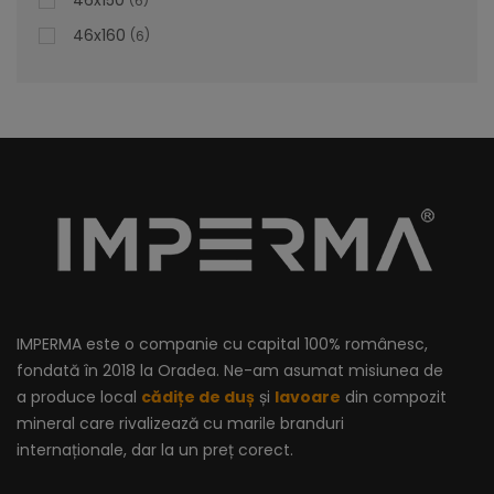
46x150
6
Descoperă eleganța subtilă și durabilitatea exemplară în
46x160
6
noul nostru lavoar bol oval. Cu linii fluide și forme
armonioase, acest lavoar adaugă un element distinct de
rafinament oricărui spațiu de baie. Realizat din materiale de
înaltă calitate, este proiectat pentru a rezista testului
timpului, oferind o durabilitate excepțională.
lei
762,60
IMPERMA este o companie cu capital 100% românesc,
fondată în 2018 la Oradea. Ne-am asumat misiunea de
a produce local
cădițe de duș
și
lavoare
din compozit
mineral care rivalizează cu marile branduri
internaționale, dar la un preț corect.