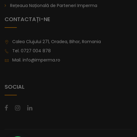
preferințele și stilul dvs. unic.
Rețeaua Națională de Parteneri Imperma
lei
De la
1.016,81
CONTACTAȚI-NE
Calea Clujului 271, Oradea, Bihor, Romania
Tel.
0727 004 878
Mail.
info@imperma.ro
SOCIAL