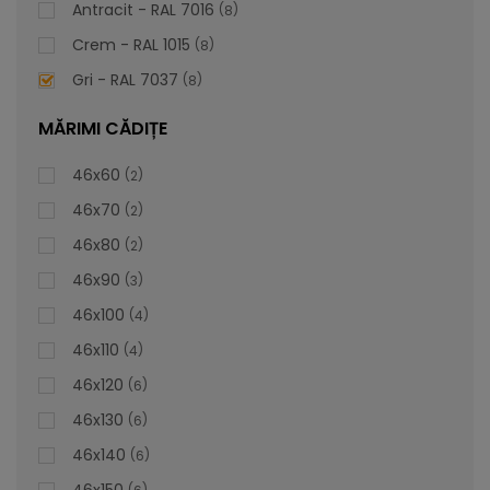
Antracit - RAL 7016
8
Crem - RAL 1015
8
Gri - RAL 7037
8
MĂRIMI CĂDIȚE
46x60
2
46x70
2
46x80
2
46x90
3
46x100
4
46x110
4
46x120
6
46x130
6
Lavoar Bol Oval - Doris
46x140
6