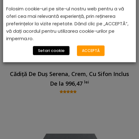
Folosim cookie-uri pe site-ul nostru web pentru a vă
oferi cea mai relevantă experiență, prin reținerea
preferințelor la vizite repetate. Dând clic pe „ACCEPTĂ”,
vă dați acordul pentru utilizarea cookie-urilor pe
imperma.ro.
Setari cookie
ACCEPTĂ
Cădiță De Duș Serena, Crem, Cu Sifon Inclus
lei
De la
996,47