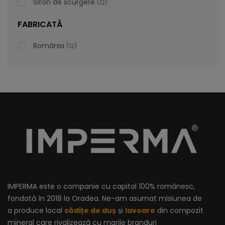
Sifon de scurgere
12
lei
De la
996,47
FABRICATĂ
România
12
IMPERMA este o companie cu capital 100% românesc,
fondată în 2018 la Oradea. Ne-am asumat misiunea de
a produce local
cădițe de duș
și
lavoare
din compozit
mineral care rivalizează cu marile branduri