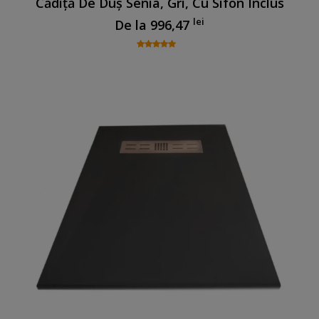
Cădiță De Duș Senia, Gri, Cu Sifon Inclus
lei
De la
996,47