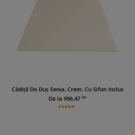
Cădiță De Duș Senia, Crem, Cu Sifon Inclus
lei
De la
996,47