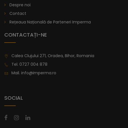
Despre noi
lei
De la
996,47
Contact
Rețeaua Națională de Parteneri Imperma
CONTACTAȚI-NE
Calea Clujului 271, Oradea, Bihor, Romania
Tel.
0727 004 878
Mail.
info@imperma.ro
SOCIAL