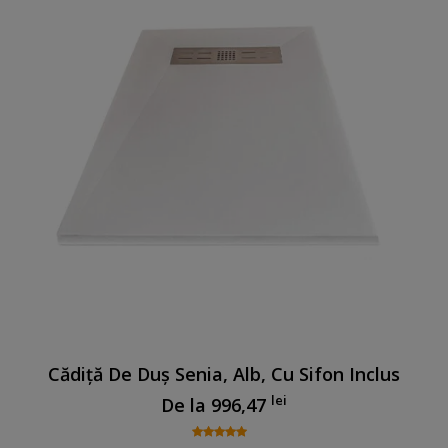
Cădiță De Duș Senia, Alb, Cu Sifon Inclus
lei
De la
996,47