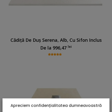
Cădiță De Duș Serena, Alb, Cu Sifon Inclus
lei
De la
996,47
Apreciem confidențialitatea dumneavoastră