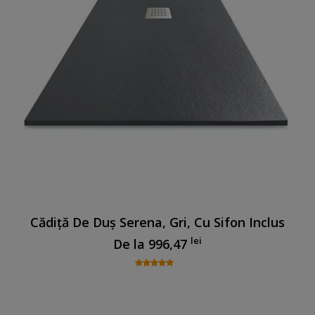
Cădiță De Duș Serena, Gri, Cu Sifon Inclus
lei
De la
996,47