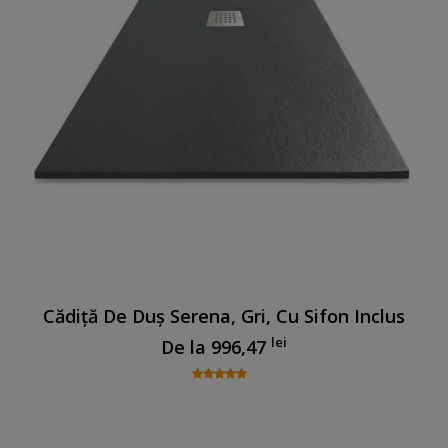
Cădiță De Duș Serena, Gri, Cu Sifon Inclus
lei
De la
996,47