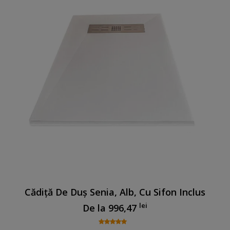
Cădiță De Duș Senia, Alb, Cu Sifon Inclus
lei
De la
996,47