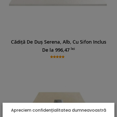
Cădiță De Duș Serena, Alb, Cu Sifon Inclus
lei
De la
996,47
Apreciem confidențialitatea dumneavoastră