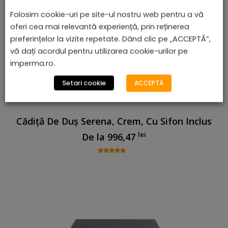
Folosim cookie-uri pe site-ul nostru web pentru a vă
oferi cea mai relevantă experiență, prin reținerea
preferințelor la vizite repetate. Dând clic pe „ACCEPTĂ”,
vă dați acordul pentru utilizarea cookie-urilor pe
imperma.ro.
Setari cookie
ACCEPTĂ
Cădiță De Duș Serena, Crem, Cu Sifon Inclus
lei
De la
996,47