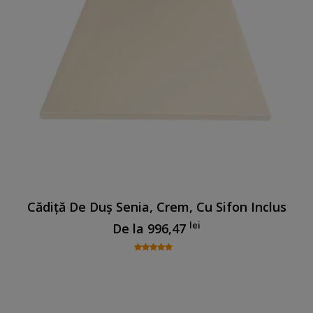
Cădiță De Duș Senia, Crem, Cu Sifon Inclus
lei
De la
996,47