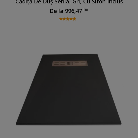
Cădiță De Duș Senia, Gri, Cu Sifon Inclus
lei
De la
996,47