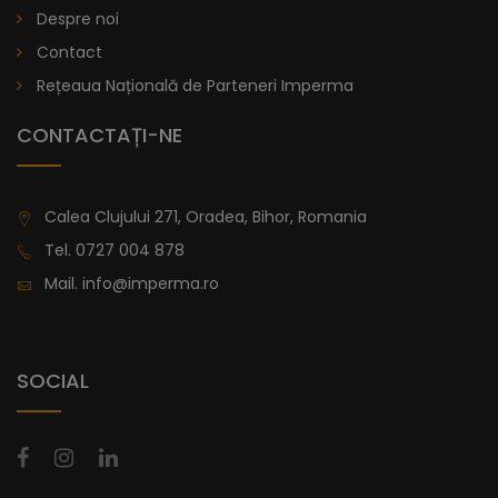
Despre noi
lei
De la
996,47
Contact
Rețeaua Națională de Parteneri Imperma
CONTACTAȚI-NE
Calea Clujului 271, Oradea, Bihor, Romania
Tel.
0727 004 878
Mail.
info@imperma.ro
SOCIAL