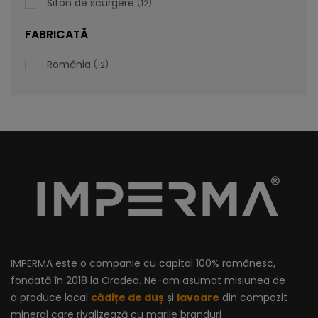
Sifon de scurgere
12
lei
De la
996,47
FABRICATĂ
România
12
IMPERMA este o companie cu capital 100% românesc,
fondată în 2018 la Oradea. Ne-am asumat misiunea de
a produce local
cădițe de duș
și
lavoare
din compozit
mineral care rivalizează cu marile branduri