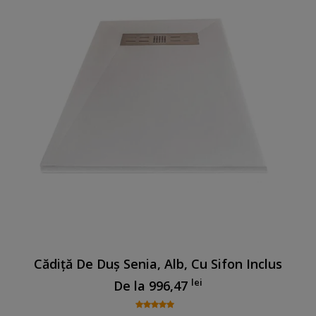
Cădiță De Duș Senia, Alb, Cu Sifon Inclus
lei
De la
996,47