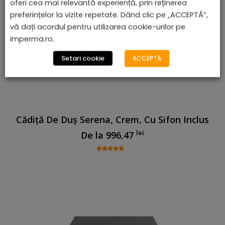
oferi cea mai relevantă experiență, prin reținerea
preferințelor la vizite repetate. Dând clic pe „ACCEPTĂ”,
vă dați acordul pentru utilizarea cookie-urilor pe
imperma.ro.
Setari cookie
ACCEPTĂ
Cădiță De Duș Serena, Crem, Cu Sifon Inclus
lei
De la
996,47