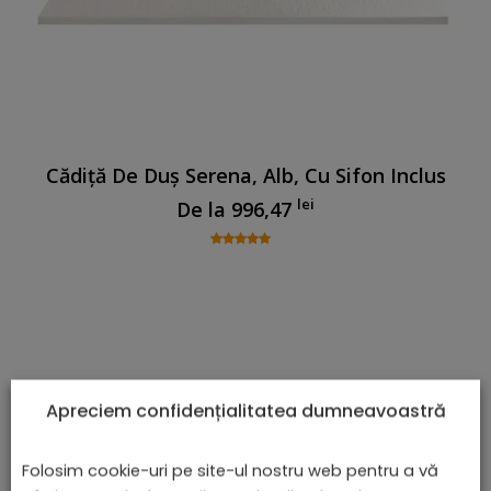
Cădiță De Duș Serena, Alb, Cu Sifon Inclus
lei
De la
996,47
Apreciem confidențialitatea dumneavoastră
Folosim cookie-uri pe site-ul nostru web pentru a vă