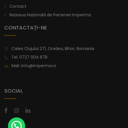
lei
De la
Contact
996,47
Rețeaua Națională de Parteneri Imperma
CONTACTAȚI-NE
Calea Clujului 271, Oradea, Bihor, Romania
Tel.
0727 004 878
Mail.
info@imperma.ro
SOCIAL