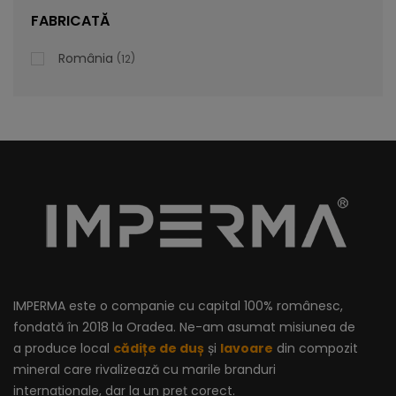
lei
De la
996,47
FABRICATĂ
România
12
IMPERMA este o companie cu capital 100% românesc,
fondată în 2018 la Oradea. Ne-am asumat misiunea de
a produce local
cădițe de duș
și
lavoare
din compozit
mineral care rivalizează cu marile branduri
internaționale, dar la un preț corect.