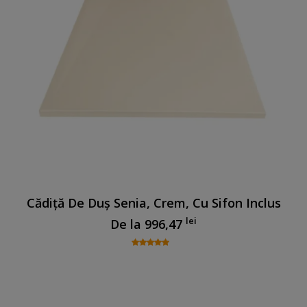
Cădiță De Duș Senia, Crem, Cu Sifon Inclus
lei
De la
996,47