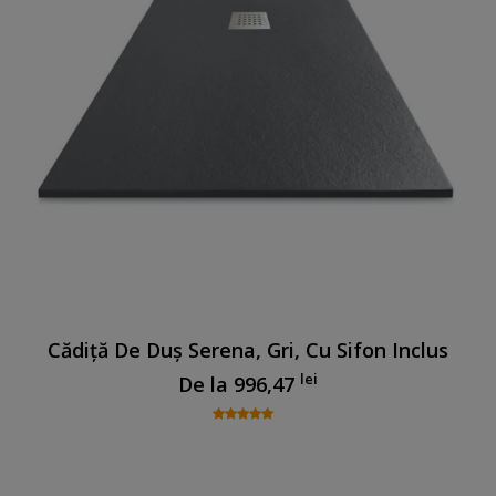
Cădiță De Duș Serena, Gri, Cu Sifon Inclus
lei
De la
996,47