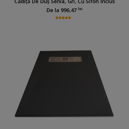
Cădiță De Duș Senia, Gri, Cu Sifon Inclus
lei
De la
996,47