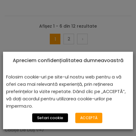
Afișez 1 - 6 din 12 rezultate
2
1
Apreciem confidențialitatea dumneavoastră
Folosim cookie-uri pe site-ul nostru web pentru a vă
oferi cea mai relevantă experiență, prin reținerea
preferințelor la vizite repetate. Dând clic pe „ACCEPTĂ”,
vă dați acordul pentru utilizarea cookie-urilor pe
CATEGORII DE PRODUSE
imperma.ro.
(157)
Setari cookie
ACCEPTĂ
Baterii Și Accesorii
(12)
Cădiță De Duș Dalia, Alb, Cu Sifon Inclus
Cădițe De Duș