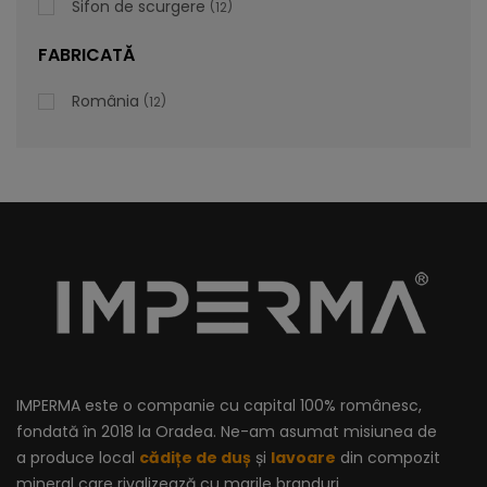
Sifon de scurgere
12
FABRICATĂ
România
12
IMPERMA este o companie cu capital 100% românesc,
fondată în 2018 la Oradea. Ne-am asumat misiunea de
a produce local
cădițe de duș
și
lavoare
din compozit
mineral care rivalizează cu marile branduri