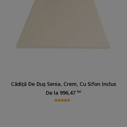
Cădiță De Duș Senia, Crem, Cu Sifon Inclus
lei
De la
996,47