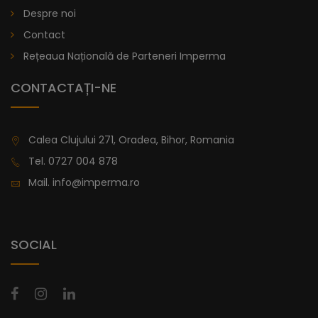
De la
996,47
Despre noi
Contact
Rețeaua Națională de Parteneri Imperma
CONTACTAȚI-NE
Calea Clujului 271, Oradea, Bihor, Romania
Tel.
0727 004 878
Mail.
info@imperma.ro
SOCIAL