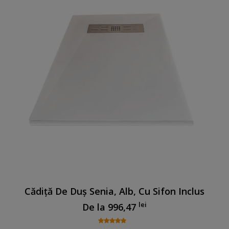
Cădiță De Duș Senia, Alb, Cu Sifon Inclus
lei
De la
996,47