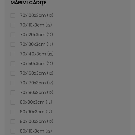
MĂRIMI CĂDIȚE
70x100x3cm
12
70x110x3cm
12
70x120x3cm
12
70x130x3cm
12
70x140x3cm
12
70x150x3cm
12
70x160x3cm
12
70x170x3cm
12
70x180x3cm
12
80x80x3cm
12
80x90x3cm
12
80x100x3cm
12
Cădiță De Duș Dalia, Crem, Cu Sifon Inclus
80x110x3cm
12