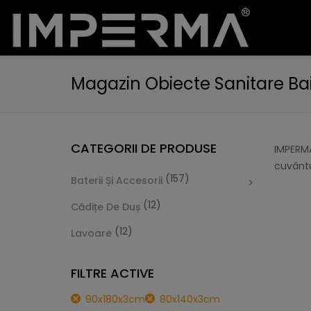
Magazin Obiecte Sanitare Ba
CATEGORII DE PRODUSE
IMPERMA
cuvântu
(157)
Baterii Și Accesorii
(12)
Cădițe De Duș
(12)
Lavoare
FILTRE ACTIVE
90x180x3cm
80x140x3cm