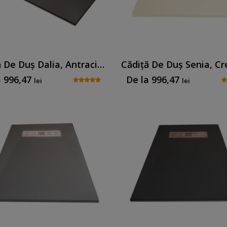
Cădiță De Duș Dalia, Antracit, Cu Sifon Inclus
a
996,47
De la
996,47
lei
lei