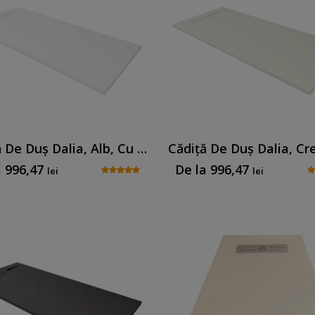
Cădiță De Duș Dalia, Alb, Cu Sifon Inclus
a
996,47
De la
996,47
lei
lei