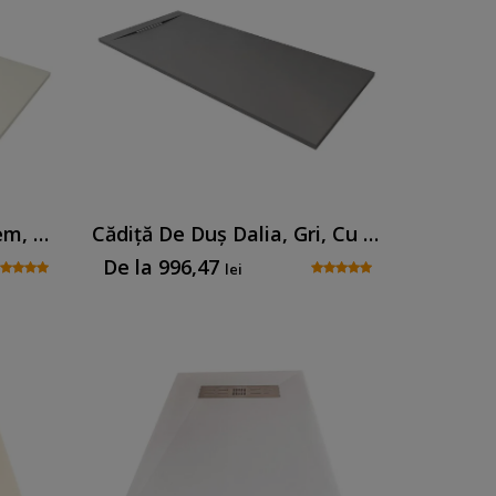
Cădiță De Duș Dalia, Crem, Cu Sifon Inclus
Cădiță De Duș Dalia, Gri, Cu Sifon Inclus
De la
996,47
lei