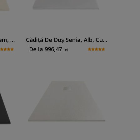
Cădiță De Duș Senia, Crem, Cu Sifon Inclus
Cădiță De Duș Senia, Alb, Cu Sifon Inclus
De la
996,47
lei