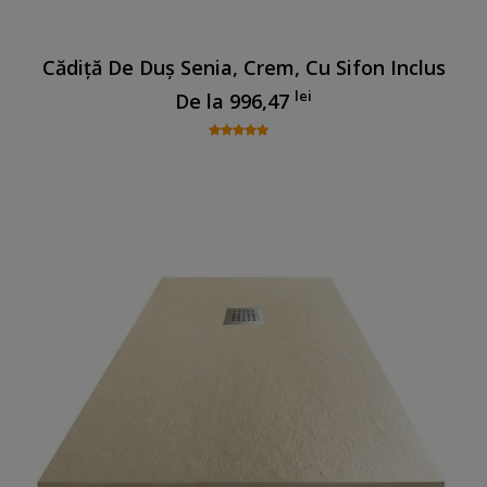
Cădiță De Duș Senia, Crem, Cu Sifon Inclus
lei
De la
996,47