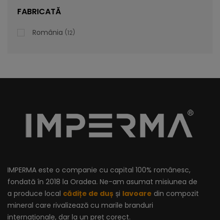
lei
De la
996,47
FABRICATĂ
România
12
IMPERMA este o companie cu capital 100% românesc,
fondată în 2018 la Oradea. Ne-am asumat misiunea de
a produce local
cădițe de duș
și
lavoare
din compozit
mineral care rivalizează cu marile branduri
internaționale, dar la un preț corect.