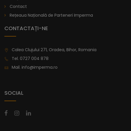
lei
De la
Contact
996,47
Rețeaua Națională de Parteneri Imperma
CONTACTAȚI-NE
Calea Clujului 271, Oradea, Bihor, Romania
Tel.
0727 004 878
Mail.
info@imperma.ro
SOCIAL