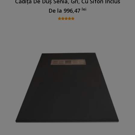
Cădiță De Duș Senia, Gri, Cu Sifon Inclus
lei
De la
996,47