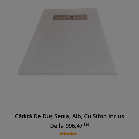
Cădiță De Duș Senia, Alb, Cu Sifon Inclus
lei
De la
996,47