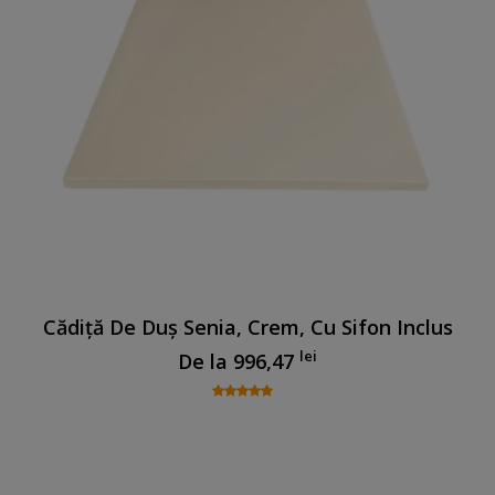
Cădiță De Duș Senia, Crem, Cu Sifon Inclus
lei
De la
996,47