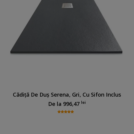
Cădiță De Duș Serena, Gri, Cu Sifon Inclus
lei
De la
996,47