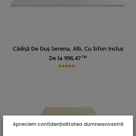
Cădiță De Duș Serena, Alb, Cu Sifon Inclus
lei
De la
996,47
Apreciem confidențialitatea dumneavoastră