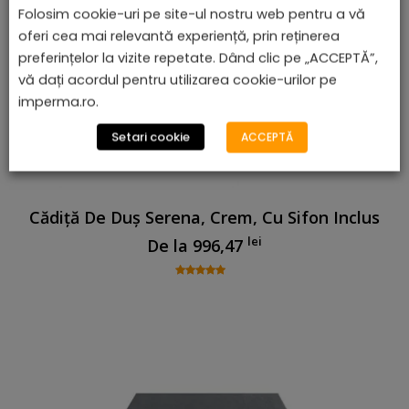
Folosim cookie-uri pe site-ul nostru web pentru a vă
oferi cea mai relevantă experiență, prin reținerea
preferințelor la vizite repetate. Dând clic pe „ACCEPTĂ”,
vă dați acordul pentru utilizarea cookie-urilor pe
imperma.ro.
Setari cookie
ACCEPTĂ
Cădiță De Duș Serena, Crem, Cu Sifon Inclus
lei
De la
996,47