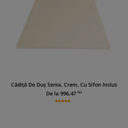
Cădiță De Duș Senia, Crem, Cu Sifon Inclus
lei
De la
996,47