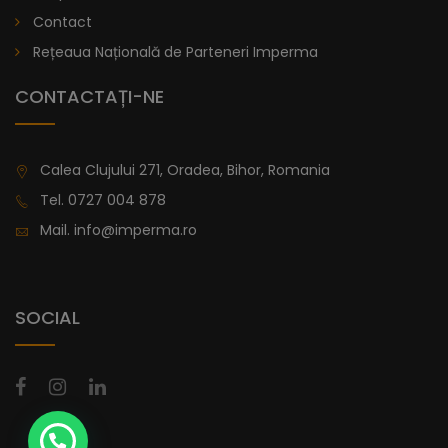
lei
De la
Contact
996,47
Rețeaua Națională de Parteneri Imperma
CONTACTAȚI-NE
Calea Clujului 271, Oradea, Bihor, Romania
Tel.
0727 004 878
Mail.
info@imperma.ro
SOCIAL