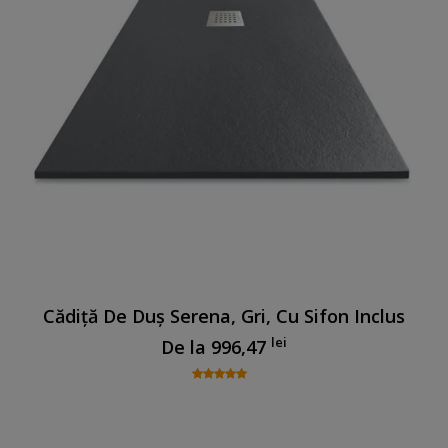
Cădiță De Duș Serena, Gri, Cu Sifon Inclus
lei
De la
996,47