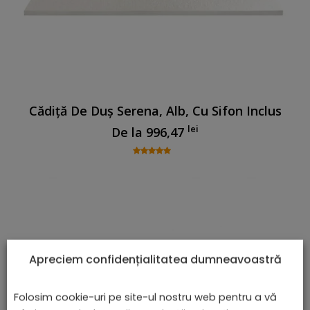
Cădiță De Duș Serena, Alb, Cu Sifon Inclus
lei
De la
996,47
Apreciem confidențialitatea dumneavoastră
Folosim cookie-uri pe site-ul nostru web pentru a vă