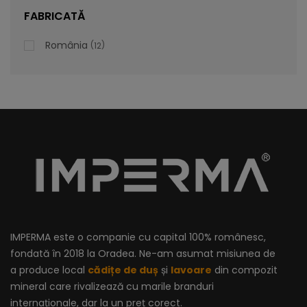
lei
De la
996,47
FABRICATĂ
România
12
IMPERMA este o companie cu capital 100% românesc,
fondată în 2018 la Oradea. Ne-am asumat misiunea de
a produce local
cădițe de duș
și
lavoare
din compozit
mineral care rivalizează cu marile branduri
internaționale, dar la un preț corect.