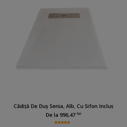
Cădiță De Duș Senia, Alb, Cu Sifon Inclus
lei
De la
996,47