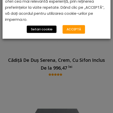
oferi cea mai relevantă experiență, prin reținerea
preferințelor la vizite repetate. Dând clic pe „ACCEPTĂ”,
vă dați acordul pentru utilizarea cookie-urilor pe
imperma.ro.
Setari cookie
ACCEPTĂ
Cădiță De Duș Serena, Crem, Cu Sifon Inclus
lei
De la
996,47