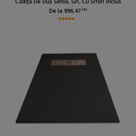
Cădiță De Duș Senia, Gri, Cu Sifon Inclus
lei
De la
996,47