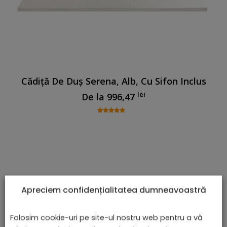
Cădiță De Duș Serena, Alb, Cu Sifon Inclus
lei
De la
996,47
Apreciem confidențialitatea dumneavoastră
Folosim cookie-uri pe site-ul nostru web pentru a vă