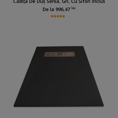
Cădiță De Duș Senia, Gri, Cu Sifon Inclus
lei
De la
996,47