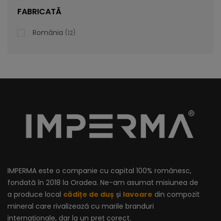
lei
De la
996,47
FABRICATĂ
România
12
IMPERMA este o companie cu capital 100% românesc,
fondată în 2018 la Oradea. Ne-am asumat misiunea de
a produce local
cădițe de duș
și
lavoare
din compozit
mineral care rivalizează cu marile branduri
internaționale, dar la un preț corect.