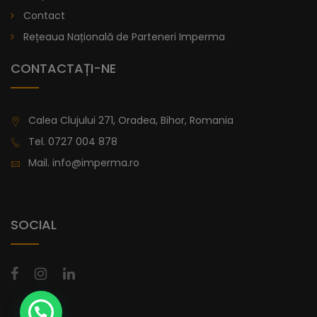
lei
De la
Contact
996,47
Rețeaua Națională de Parteneri Imperma
CONTACTAȚI-NE
Calea Clujului 271, Oradea, Bihor, Romania
Tel.
0727 004 878
Mail.
info@imperma.ro
SOCIAL