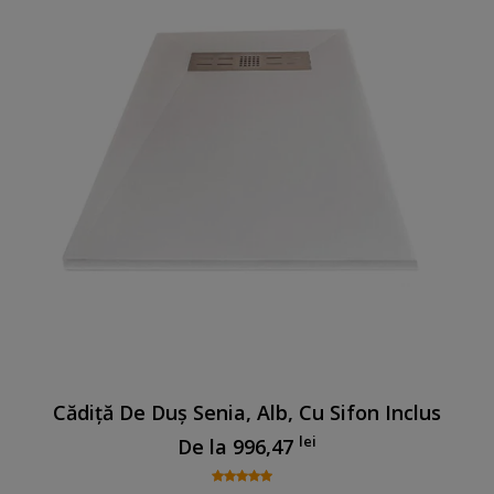
Cădiță De Duș Senia, Alb, Cu Sifon Inclus
lei
De la
996,47