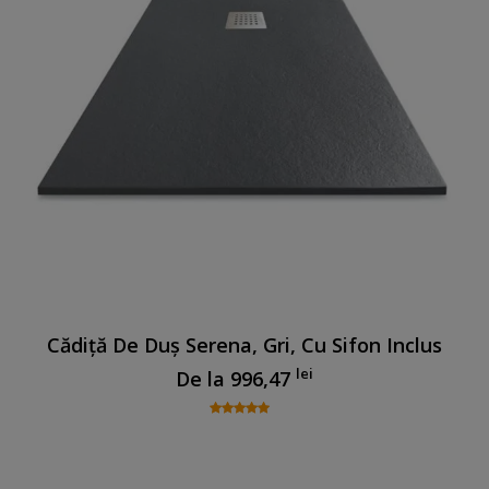
Cădiță De Duș Serena, Gri, Cu Sifon Inclus
lei
De la
996,47