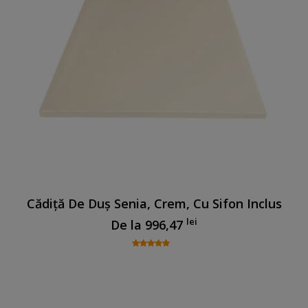
Cădiță De Duș Senia, Crem, Cu Sifon Inclus
lei
De la
996,47