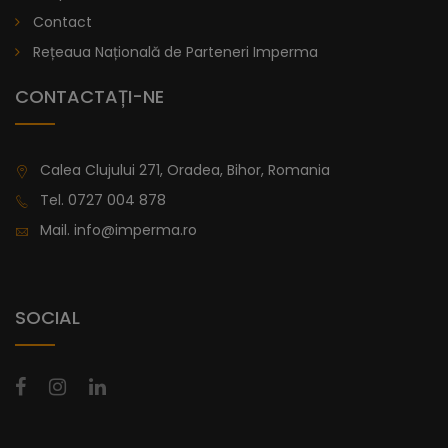
lei
De la
Contact
996,47
Rețeaua Națională de Parteneri Imperma
CONTACTAȚI-NE
Calea Clujului 271, Oradea, Bihor, Romania
Tel.
0727 004 878
Mail.
info@imperma.ro
SOCIAL