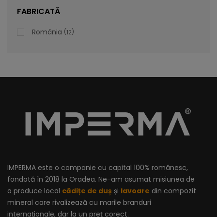
lei
De la
996,47
FABRICATĂ
România
12
IMPERMA este o companie cu capital 100% românesc,
fondată în 2018 la Oradea. Ne-am asumat misiunea de
a produce local
cădițe de duș
și
lavoare
din compozit
mineral care rivalizează cu marile branduri
internaționale, dar la un preț corect.