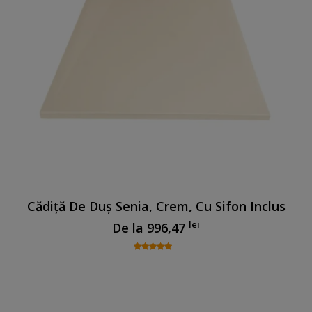
Cădiță De Duș Senia, Crem, Cu Sifon Inclus
lei
De la
996,47