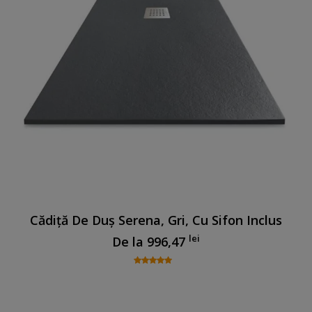
Cădiță De Duș Serena, Gri, Cu Sifon Inclus
lei
De la
996,47