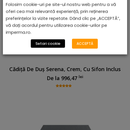
Folosim cookie-uri pe site-ul nostru web pentru a vă
oferi cea mai relevantă experiență, prin reținerea
preferințelor la vizite repetate. Dând clic pe „ACCEPTĂ”,
vă dați acordul pentru utilizarea cookie-urilor pe
imperma.ro.
Setari cookie
ACCEPTĂ
Cădiță De Duș Serena, Crem, Cu Sifon Inclus
lei
De la
996,47