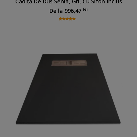
Cădiță De Duș Senia, Gri, Cu Sifon Inclus
lei
De la
996,47