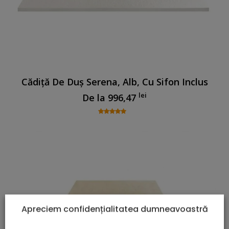
Cădiță De Duș Serena, Alb, Cu Sifon Inclus
lei
De la
996,47
Apreciem confidențialitatea dumneavoastră