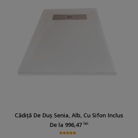
Cădiță De Duș Senia, Alb, Cu Sifon Inclus
lei
De la
996,47