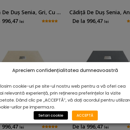
Cădiță De Duș Senia, Gri, Cu Sifon Inclus
a
996,47
De la
996,47
lei
lei
Apreciem confidențialitatea dumneavoastră
losim cookie-uri pe site-ul nostru web pentru a vă oferi cea
i relevantă experiență, prin reținerea preferințelor la vizite
petate. Dând clic pe „ACCEPTĂ”, vă dați acordul pentru utiliza
okie-urilor pe imperma.ro.
Setari cookie
ACCEPTĂ
Cădiță De Duș Serena, Crem, Cu Sifon Inclus
a
996,47
De la
996,47
lei
lei