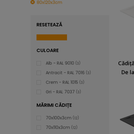
80x120x3cm
RESETEAZĂ
Reset All Filters
CULOARE
Alb - RAL 9010
3
De l
Antracit - RAL 7016
3
Crem - RAL 1015
3
Gri - RAL 7037
3
MĂRIMI CĂDIȚE
70x100x3cm
12
70x110x3cm
12