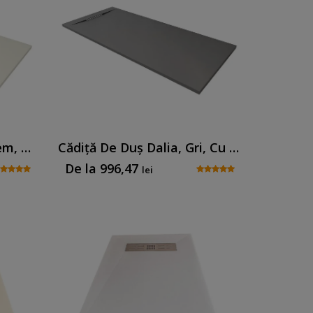
Cădiță De Duș Dalia, Crem, Cu Sifon Inclus
Cădiță De Duș Dalia, Gri, Cu Sifon Inclus
De la
996,47
lei