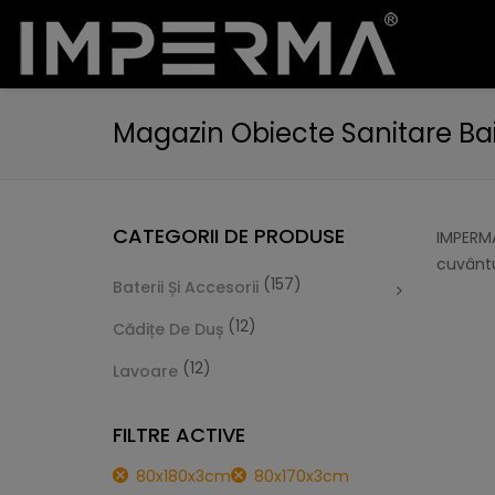
Magazin Obiecte Sanitare Ba
CATEGORII DE PRODUSE
IMPERMA
cuvântu
(157)
Baterii Și Accesorii
(12)
Cădițe De Duș
(12)
Lavoare
FILTRE ACTIVE
80x180x3cm
80x170x3cm