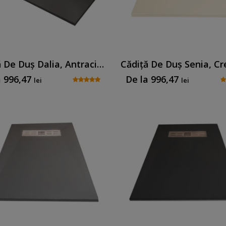
Cădiță De Duș Dalia, Antracit, Cu Sifon Inclus
a
996,47
De la
996,47
lei
lei