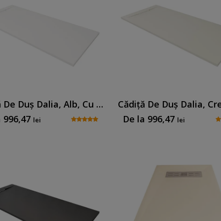
Cădiță De Duș Dalia, Alb, Cu Sifon Inclus
a
996,47
De la
996,47
lei
lei