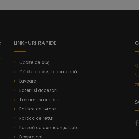
Vă prezentăm cădița de duș Dalia, ca
Senia, având o textură netedă, care 
oferă aderență maximă.
Colecția de
compus de rășină amestecat cu marmură
Acest înveliș este utilizat de nave pent
LINK-URI RAPIDE
C
în matriță prin turnare, oferind fiecăre
3.
Cădițe de duș
Poți alege din peste 40 de variații d
Cădițe de duș la comandă
găsești dimensiunea dorită, poți sol
Lavoare
de duș la comandă
.
Baterii și accesorii
De la
996,47
lei
Termeni și condiții
S
Politica de livrare
Politica de retur
Cădiță De Duș Dalia, Antracit, C
Politică de confidențialitate
Despre noi