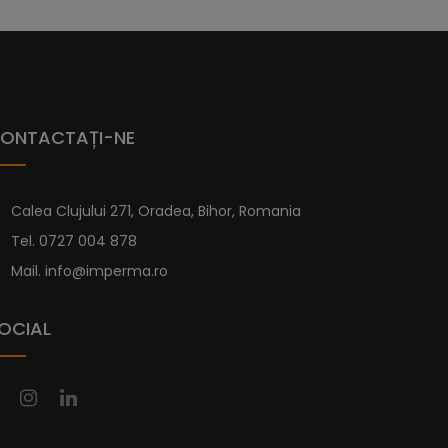
re este foarte diferită de modelul Serena și
datorită materialului din care este fabricată,
cădițe duș
Imperma este realizată dintr-un
 minerală și acoperit cu un strat de gel-coat.
ru a le proteja de apa de mare. Fabricarea se face
ONTACTAȚI-NE
i cădițe de duș o suprafață antiderapantă de gradul
Calea Clujului 271, Oradea, Bihor, Romania
e dimensiuni standard mai jos. Iar dacă nu
Tel.
0727 004 878
icita una personalizată pe pagina de
Cădițe
Mail.
info@imperma.ro
OCIAL
u Sifon Inclus