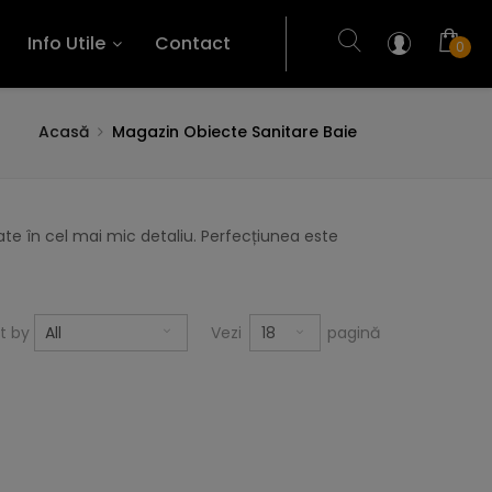
Info Utile
Contact
0
Acasă
Magazin Obiecte Sanitare Baie
te în cel mai mic detaliu. Perfecțiunea este
18
rt by
All
Vezi
pagină