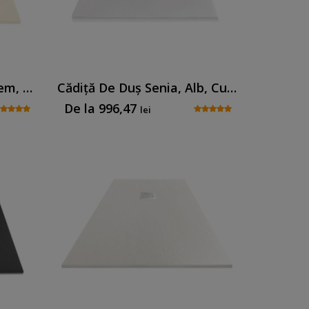
Cădiță De Duș Senia, Crem, Cu Sifon Inclus
Cădiță De Duș Senia, Alb, Cu Sifon Inclus
De la
996,47
lei