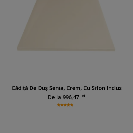
Cădiță De Duș Senia, Crem, Cu Sifon Inclus
lei
De la
996,47