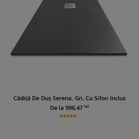
Cădiță De Duș Serena, Gri, Cu Sifon Inclus
lei
De la
996,47