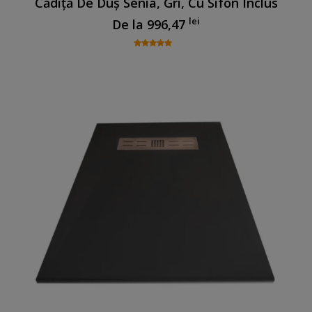
Cădiță De Duș Senia, Gri, Cu Sifon Inclus
lei
De la
996,47