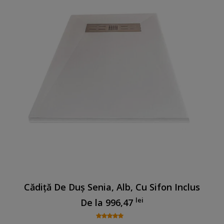
Cădiță De Duș Senia, Alb, Cu Sifon Inclus
lei
De la
996,47