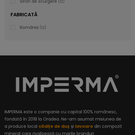
Sifon de scurgere
12
lei
De la
996,47
FABRICATĂ
România
12
IMPERMA este o companie cu capital 100% românesc,
fondată în 2018 la Oradea. Ne-am asumat misiunea de
a produce local
cădițe de duș
și
lavoare
din compozit
mineral care rivalizează cu marile branduri