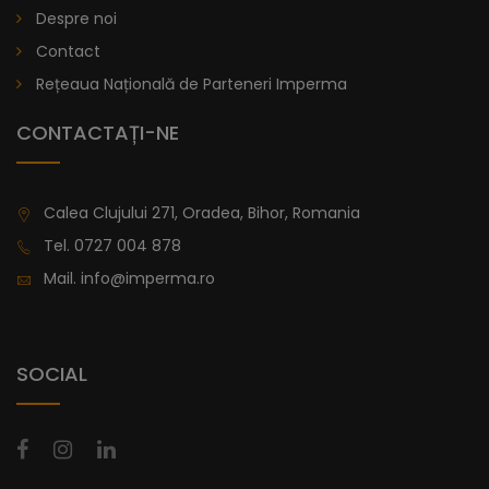
Despre noi
lei
De la
996,47
Contact
Rețeaua Națională de Parteneri Imperma
CONTACTAȚI-NE
Calea Clujului 271, Oradea, Bihor, Romania
Tel.
0727 004 878
Mail.
info@imperma.ro
SOCIAL