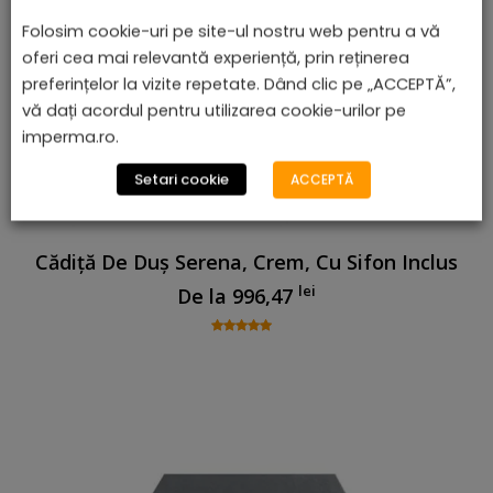
Folosim cookie-uri pe site-ul nostru web pentru a vă
oferi cea mai relevantă experiență, prin reținerea
preferințelor la vizite repetate. Dând clic pe „ACCEPTĂ”,
vă dați acordul pentru utilizarea cookie-urilor pe
imperma.ro.
Setari cookie
ACCEPTĂ
Cădiță De Duș Serena, Crem, Cu Sifon Inclus
lei
De la
996,47