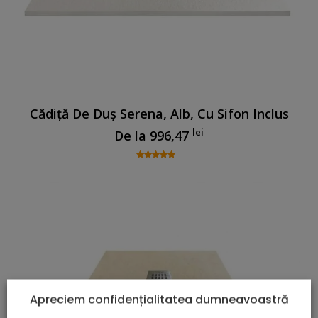
Cădiță De Duș Serena, Alb, Cu Sifon Inclus
lei
De la
996,47
Apreciem confidențialitatea dumneavoastră