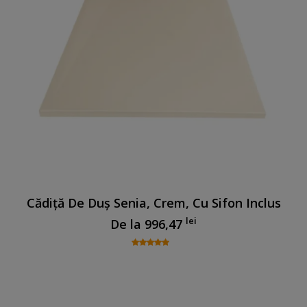
Cădiță De Duș Senia, Crem, Cu Sifon Inclus
lei
De la
996,47