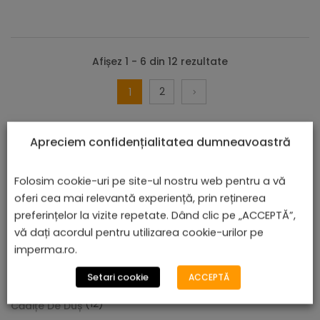
Afișez 1 - 6 din 12 rezultate
2
1
Apreciem confidențialitatea dumneavoastră
Folosim cookie-uri pe site-ul nostru web pentru a vă
oferi cea mai relevantă experiență, prin reținerea
preferințelor la vizite repetate. Dând clic pe „ACCEPTĂ”,
vă dați acordul pentru utilizarea cookie-urilor pe
CATEGORII DE PRODUSE
imperma.ro.
(157)
Setari cookie
ACCEPTĂ
Baterii Și Accesorii
(12)
Cădiță De Duș Dalia, Alb, Cu Sifon Inclus
Cădițe De Duș