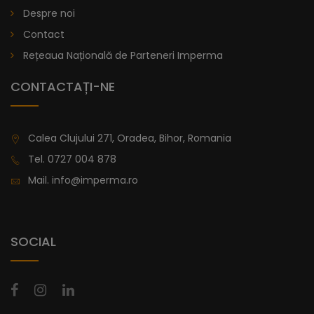
De la
996,47
Despre noi
Contact
Rețeaua Națională de Parteneri Imperma
CONTACTAȚI-NE
Calea Clujului 271, Oradea, Bihor, Romania
Tel.
0727 004 878
Mail.
info@imperma.ro
SOCIAL