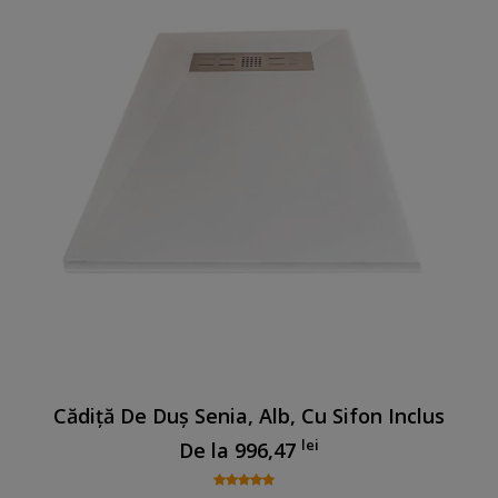
Cădiță De Duș Senia, Alb, Cu Sifon Inclus
lei
De la
996,47