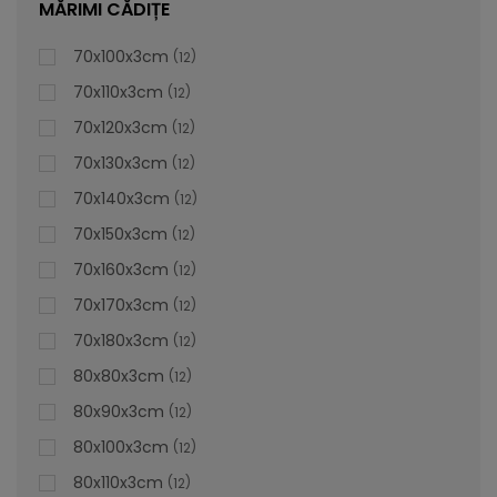
MĂRIMI CĂDIȚE
70x100x3cm
12
70x110x3cm
12
70x120x3cm
12
70x130x3cm
12
70x140x3cm
12
70x150x3cm
12
70x160x3cm
12
70x170x3cm
12
70x180x3cm
12
80x80x3cm
12
80x90x3cm
12
80x100x3cm
12
Cădiță De Duș Dalia, Crem, Cu Sifon Inclus
80x110x3cm
12