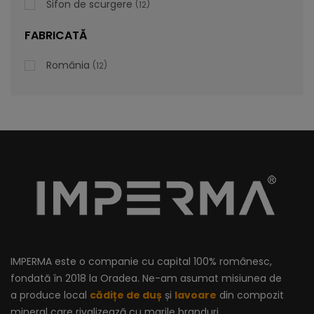
Sifon de scurgere
12
FABRICATĂ
România
12
IMPERMA este o companie cu capital 100% românesc,
fondată în 2018 la Oradea. Ne-am asumat misiunea de
a produce local
cădițe de duș
și
lavoare
din compozit
mineral care rivalizează cu marile branduri