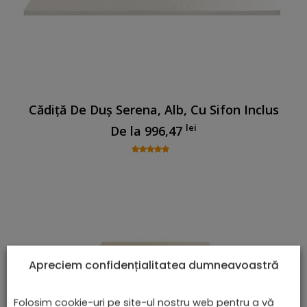
Cădiță De Duș Serena, Alb, Cu Sifon Inclus
lei
De la
996,47
Apreciem confidențialitatea dumneavoastră
Folosim cookie-uri pe site-ul nostru web pentru a vă