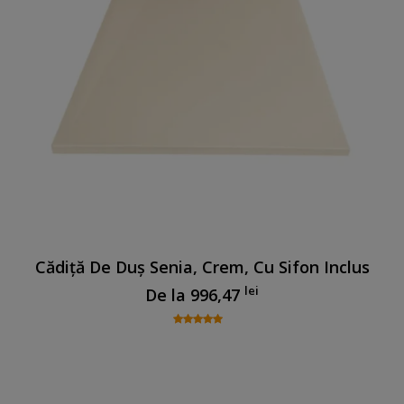
Cădiță De Duș Senia, Crem, Cu Sifon Inclus
lei
De la
996,47