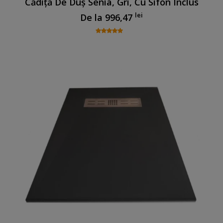
Cădiță De Duș Senia, Gri, Cu Sifon Inclus
lei
De la
996,47