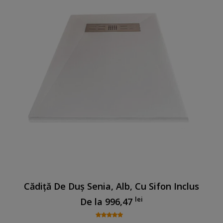
Cădiță De Duș Senia, Alb, Cu Sifon Inclus
lei
De la
996,47