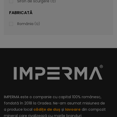
Sifon de scurgere
12
lei
De la
996,47
FABRICATĂ
România
12
IMPERMA este o companie cu capital 100% românesc,
fondată în 2018 la Oradea. Ne-am asumat misiunea de
a produce local
cădițe de duș
și
lavoare
din compozit
mineral care rivalizează cu marile branduri