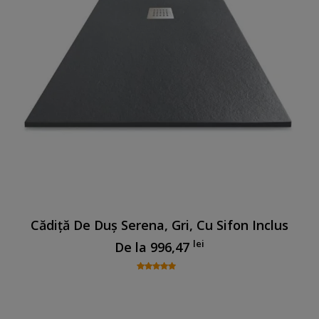
Cădiță De Duș Serena, Gri, Cu Sifon Inclus
lei
De la
996,47