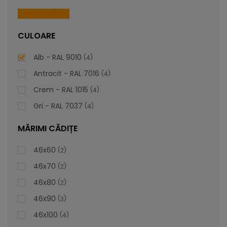
piesă personalizabilă care să se alinieze impecabil cu
preferințele și stilul dvs. unic.
Reset All Filters
CULOARE
lei
De la
1.016,81
Alb - RAL 9010
4
Antracit - RAL 7016
4
Crem - RAL 1015
4
Gri - RAL 7037
4
MĂRIMI CĂDIȚE
46x60
2
46x70
2
46x80
2
46x90
3
46x100
4