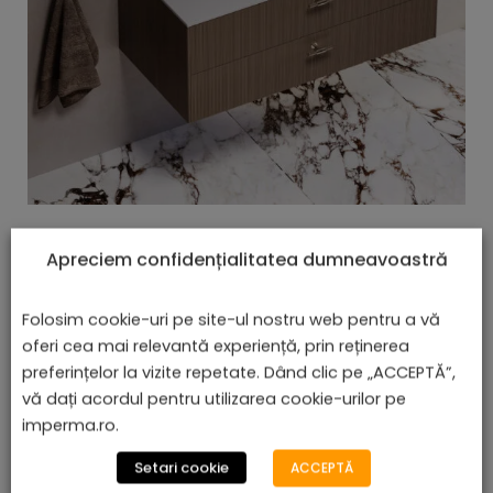
Lavoar Încorporat - Benirom
Apreciem confidențialitatea dumneavoastră
lei
De la
610,08
Folosim cookie-uri pe site-ul nostru web pentru a vă
oferi cea mai relevantă experiență, prin reținerea
preferințelor la vizite repetate. Dând clic pe „ACCEPTĂ”,
vă dați acordul pentru utilizarea cookie-urilor pe
Afișez toate cele 4 rezultate
imperma.ro.
Setari cookie
ACCEPTĂ