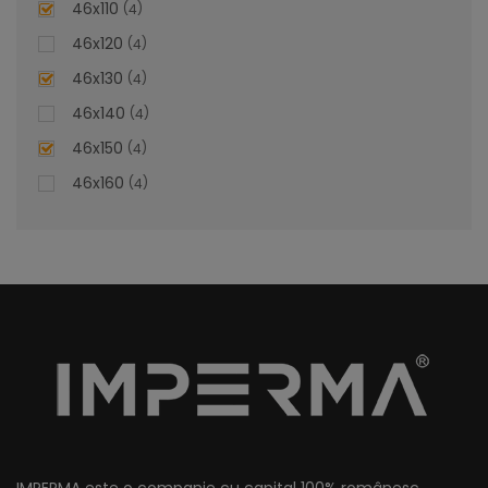
46x110
4
46x120
4
46x130
4
Lavoar Suspendat - Bianca
46x140
4
46x150
4
Lavoar Suspendat Bianca – Estetica și Funcționalitate
46x160
4
Personalizată
Adăugați o notă de rafinament și confort în baia
dumneavoastră cu lavoarul încorporat Bianca, un element
de design personalizabil ce îmbină eleganța cu utilitatea.
Transformați fiecare dimineață într-o experiență plăcută,
beneficiind de calitatea premium a materialelor și de
finisajele impecabile ale acestui produs.
lei
De la
1.320,84