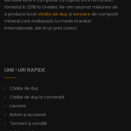
IMPERMA este o companie cu capital 100% românesc,
fondată în 2018 la Oradea. Ne-am asumat misiunea de
a produce local
cădițe de duș
și
lavoare
din compozit
mineral care rivalizează cu marile branduri
internaționale, dar la un preț corect.
LINK-URI RAPIDE
Cădițe de duș
Cădițe de duș la comandă
Lavoare
Baterii și accesorii
Lavoar Cu Bordură - Vitoria
Termeni și condiții