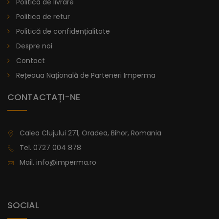
Politica de livrare
lei
De la
914,11
Politica de retur
Politică de confidențialitate
Despre noi
Contact
Rețeaua Națională de Parteneri Imperma
CONTACTAȚI-NE
Calea Clujului 271, Oradea, Bihor, Romania
Tel.
0727 004 878
Mail.
info@imperma.ro
SOCIAL