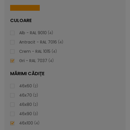
piesă personalizabilă care să se alinieze impecabil cu
preferințele și stilul dvs. unic.
Reset All Filters
CULOARE
lei
De la
1.016,81
Alb - RAL 9010
4
Antracit - RAL 7016
4
Crem - RAL 1015
4
Gri - RAL 7037
4
MĂRIMI CĂDIȚE
46x60
2
46x70
2
46x80
2
46x90
3
46x100
4