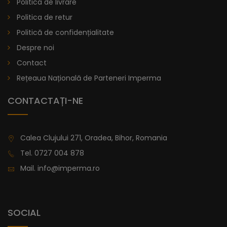
Politica de livrare
lei
De la
914,11
Politica de retur
Politică de confidențialitate
Despre noi
Contact
Rețeaua Națională de Parteneri Imperma
CONTACTAȚI-NE
Calea Clujului 271, Oradea, Bihor, Romania
Tel.
0727 004 878
Mail.
info@imperma.ro
SOCIAL