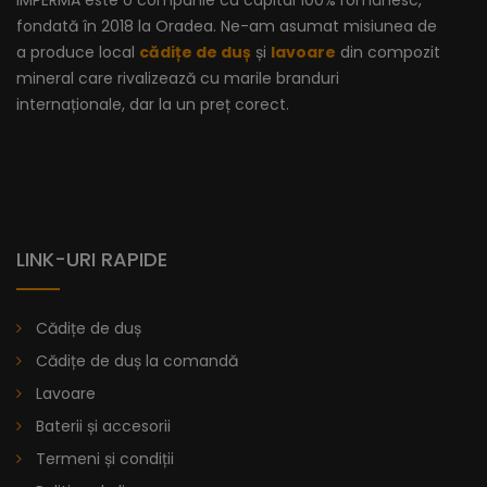
IMPERMA este o companie cu capital 100% românesc,
fondată în 2018 la Oradea. Ne-am asumat misiunea de
a produce local
cădițe de duș
și
lavoare
din compozit
mineral care rivalizează cu marile branduri
internaționale, dar la un preț corect.
LINK-URI RAPIDE
Cădițe de duș
Cădițe de duș la comandă
Lavoare
Baterii și accesorii
Lavoar Cu Bordură - Vitoria
Termeni și condiții