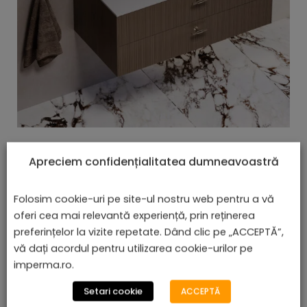
Lavoar Încorporat - Benirom
Apreciem confidențialitatea dumneavoastră
lei
De la
610,08
Folosim cookie-uri pe site-ul nostru web pentru a vă
oferi cea mai relevantă experiență, prin reținerea
preferințelor la vizite repetate. Dând clic pe „ACCEPTĂ”,
vă dați acordul pentru utilizarea cookie-urilor pe
Afișez toate cele 4 rezultate
imperma.ro.
Setari cookie
ACCEPTĂ