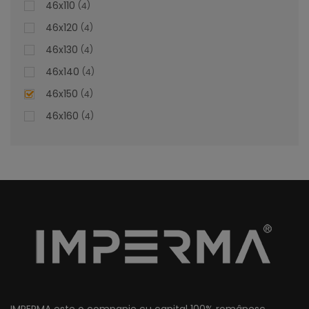
46x110
4
46x120
4
46x130
4
Lavoar Suspendat - Bianca
46x140
4
46x150
4
Lavoar Suspendat Bianca – Estetica și Funcționalitate
46x160
4
Personalizată
Adăugați o notă de rafinament și confort în baia
dumneavoastră cu lavoarul încorporat Bianca, un element
de design personalizabil ce îmbină eleganța cu utilitatea.
Transformați fiecare dimineață într-o experiență plăcută,
beneficiind de calitatea premium a materialelor și de
finisajele impecabile ale acestui produs.
lei
De la
1.320,84