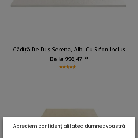
Cădiță De Duș Serena, Alb, Cu Sifon Inclus
lei
De la
996,47
Apreciem confidențialitatea dumneavoastră