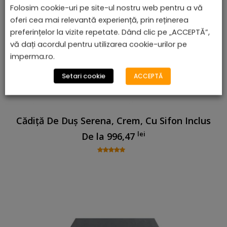
Folosim cookie-uri pe site-ul nostru web pentru a vă
oferi cea mai relevantă experiență, prin reținerea
preferințelor la vizite repetate. Dând clic pe „ACCEPTĂ”,
vă dați acordul pentru utilizarea cookie-urilor pe
imperma.ro.
Setari cookie
ACCEPTĂ
Cădiță De Duș Serena, Crem, Cu Sifon Inclus
lei
De la
996,47