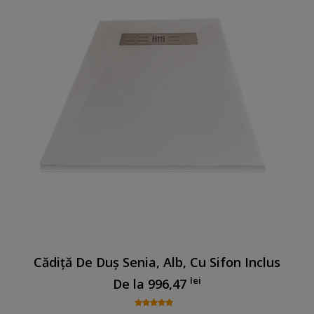
Cădiță De Duș Senia, Alb, Cu Sifon Inclus
lei
De la
996,47