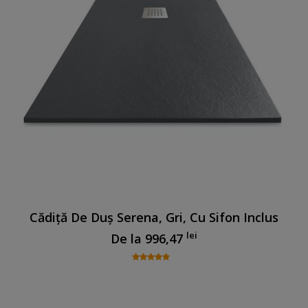
Cădiță De Duș Serena, Gri, Cu Sifon Inclus
lei
De la
996,47