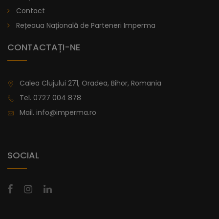
lei
De la
Contact
996,47
Rețeaua Națională de Parteneri Imperma
CONTACTAȚI-NE
Calea Clujului 271, Oradea, Bihor, Romania
Tel.
0727 004 878
Mail.
info@imperma.ro
SOCIAL