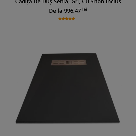
Cădiță De Duș Senia, Gri, Cu Sifon Inclus
lei
De la
996,47