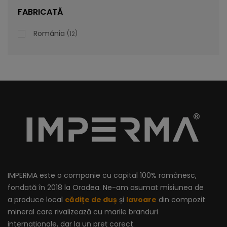
lei
De la
996,47
FABRICATĂ
România
12
IMPERMA este o companie cu capital 100% românesc,
fondată în 2018 la Oradea. Ne-am asumat misiunea de
a produce local
cădițe de duș
și
lavoare
din compozit
mineral care rivalizează cu marile branduri
internaționale, dar la un preț corect.