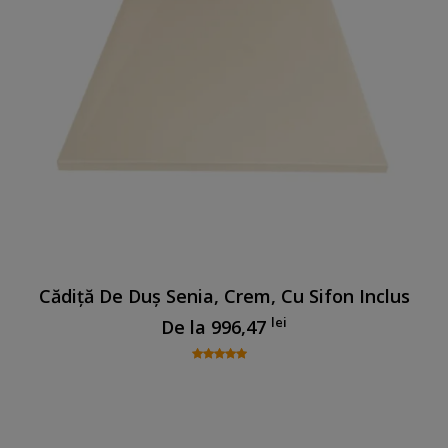
Cădiță De Duș Senia, Crem, Cu Sifon Inclus
lei
De la
996,47