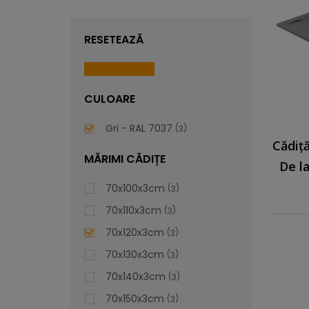
RESETEAZĂ
Reset All Filters
CULOARE
Gri - RAL 7037
3
MĂRIMI CĂDIȚE
De l
70x100x3cm
3
70x110x3cm
3
70x120x3cm
3
70x130x3cm
3
70x140x3cm
3
70x150x3cm
3