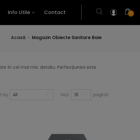
Info Utile
Contact
0
Acasă
Magazin Obiecte Sanitare Baie
te în cel mai mic detaliu. Perfecțiunea este
18
rt by
All
Vezi
pagină