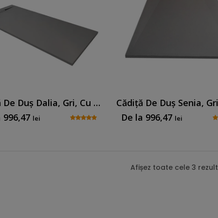
Cădiță De Duș Dalia, Gri, Cu Sifon Inclus
a
996,47
De la
996,47
lei
lei
Cădiță De Duș Dalia, Gri, Cu Sif
Afișez toate cele 3 rezul
Vă prezentăm cădița de duș Dalia, ca
Senia, având o textură netedă, care 
oferă aderență maximă.
Colecția de
compus de rășină amestecat cu marmură