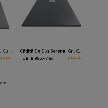
Cădiță De Duș Senia, Gri, Cu Sifon Inclus
Cădiță De Duș Serena, Gri, Cu Sifon Inclus
De la
996,47
lei
on Inclus
tate
re este foarte diferită de modelul Serena și
datorită materialului din care este fabricată,
cădițe duș
Imperma este realizată dintr-un
 minerală și acoperit cu un strat de gel-coat.