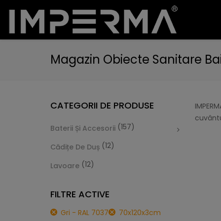
Magazin Obiecte Sanitare Ba
CATEGORII DE PRODUSE
IMPERMA
cuvântu
(157)
Baterii Și Accesorii
(12)
Cădițe De Duș
(12)
Lavoare
FILTRE ACTIVE
Gri - RAL 7037
70x120x3cm