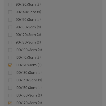
dorită, poți solicita una personalizată pe pagina de
90x130x3cm
3
Cădițe de duș la comandă
.
90x140x3cm
3
lei
De la
996,47
90x150x3cm
3
90x160x3cm
3
90x170x3cm
3
90x180x3cm
3
100x100x3cm
3
100x110x3cm
3
100x120x3cm
3
100x130x3cm
3
100x140x3cm
3
100x150x3cm
3
100x160x3cm
3
100x170x3cm
3