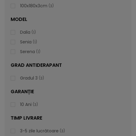
100x180x3cm
3
MODEL
Cădiță De Duș Serena, Gri, Cu Sifon Inclus
Dalia
1
Senia
1
Cădița de duș Serena gri
se remarcă prin designul
Serena
1
modern care va aduce un plus de eleganță băii tale. Este o
idee excepțională și în cazul băilor mai puțin spațioase
GRAD ANTIDERAPANT
datorită opțiunilor de dimensiune.
Gradul 3
3
Imperma realizează
cădițe de duș
premium, fabricate în
România. Fabricarea se face în matriță prin turnare, oferind
GARANȚIE
fiecărei cădițe de duș o suprafață antiderapantă de gradul
3. Toate cădițele sunt realizate dintr-un compus de rășină
10 Ani
3
amestecat cu marmură minerală și acoperit cu un strat de
TIMP LIVRARE
gel-coat. Acest înveliș este utilizat de nave pentru a le
proteja de apa de mare.
3-5 zile lucrătoare
3