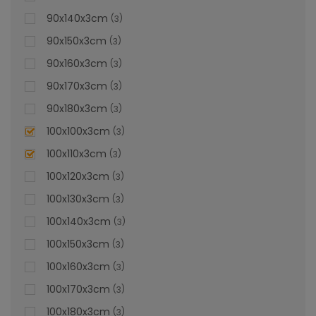
dorită, poți solicita una personalizată pe pagina de
90x140x3cm
Cădițe de duș la comandă
3
.
90x150x3cm
3
lei
De la
996,47
90x160x3cm
3
90x170x3cm
3
90x180x3cm
3
100x100x3cm
3
100x110x3cm
3
100x120x3cm
3
100x130x3cm
3
100x140x3cm
3
100x150x3cm
3
100x160x3cm
3
100x170x3cm
3
100x180x3cm
3