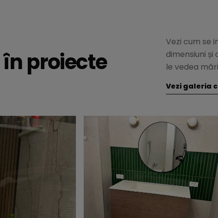
Vezi cum se in
în proiecte
dimensiuni și 
le vedea mări
Vezi galeria