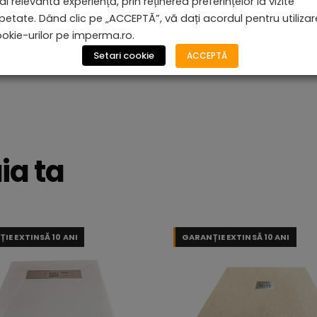
i relevantă experiență, prin reținerea preferințelor la vizite
petate. Dând clic pe „ACCEPTĂ”, vă dați acordul pentru utiliza
okie-urilor pe imperma.ro.
Setari cookie
ACCEPTĂ
ia ta
IE EXTINSĂ 10 ANI
GARANȚIE EXTINSĂ 10 ANI