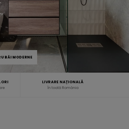
RU BĂI MODERNE
LORI
LIVRARE NAȚIONALĂ
are
În toată România