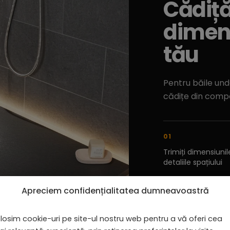
Cădiță
dimens
tău
Pentru băile und
cădițe din compo
01
Trimiți dimensiunile
detaliile spațiului
Apreciem confidențialitatea dumneavoastră
Cere oferta p
losim cookie-uri pe site-ul nostru web pentru a vă oferi cea