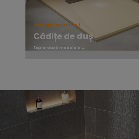
COLECȚIA PRINCIPALĂ
Cădițe de duș
Explorează modelele →