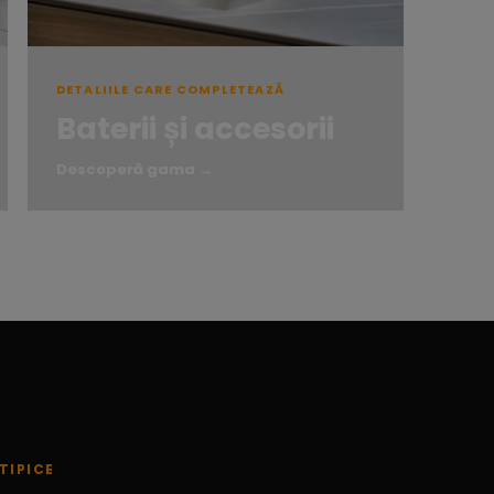
DETALIILE CARE COMPLETEAZĂ
Baterii și accesorii
Descoperă gama →
TIPICE