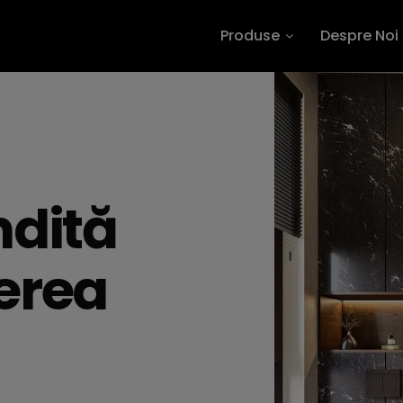
Produse
Despre Noi
ndită
erea