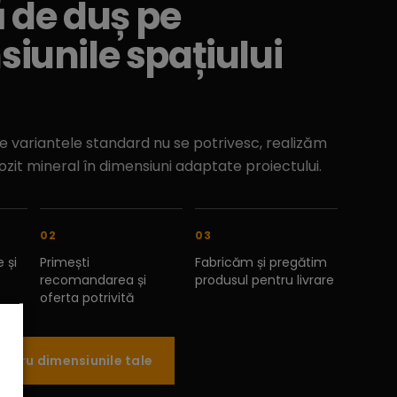
 de duș pe
iunile spațiului
e variantele standard nu se potrivesc, realizăm
zit mineral în dimensiuni adaptate proiectului.
02
03
 și
Primești
Fabricăm și pregătim
recomandarea și
produsul pentru livrare
oferta potrivită
entru dimensiunile tale