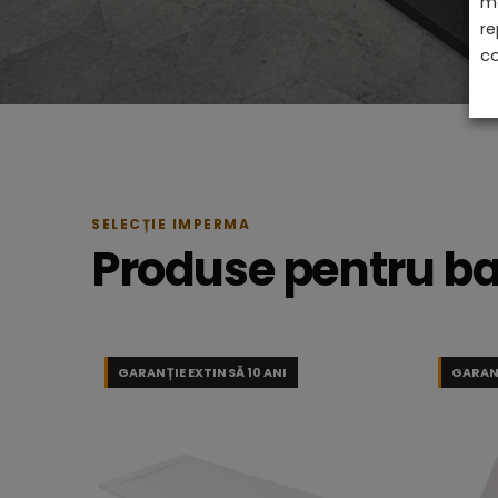
ma
re
co
SELECȚIE IMPERMA
Produse pentru ba
GARANȚIE EXTINSĂ 10 ANI
GARANȚ